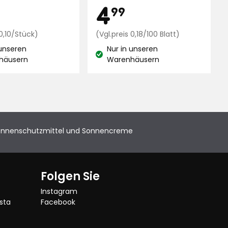
is
Preis
,19
4,99
4
99
ngen
€
Preisvergleich
€
Preisvergleic
 0,10/Stück)
(Vgl.preis 0,18/100 Blatt)
0,10
0,18
 unseren
Nur in unseren
€
€
and:
Lagerbestand:
häusern
Warenhäusern
/Stück
/100
Blatt
nnenschutzmittel und Sonnencreme
Folgen Sie
Instagram
sta
Facebook