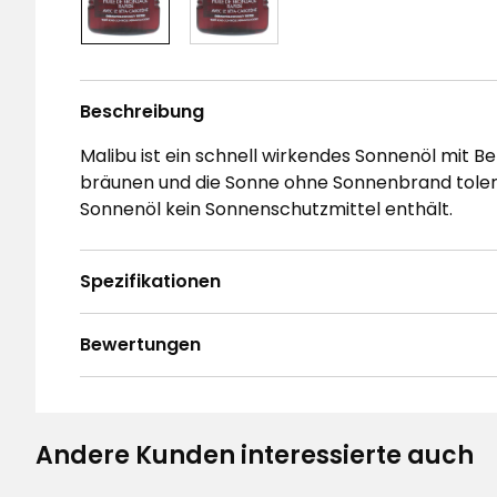
Beschreibung
Malibu ist ein schnell wirkendes Sonnenöl mit Bet
bräunen und die Sonne ohne Sonnenbrand toleri
Sonnenöl kein Sonnenschutzmittel enthält.
Spezifikationen
Bewertungen
4.8
5
☆
4
☆
3
☆
Andere Kunden interessierte auch
2
☆
Basierend auf 145 Bewertungen
1
☆