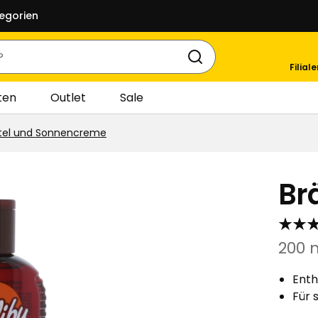
egorien
Filial
ten
Outlet
Sale
tel und Sonnencreme
Br
200 
Enth
Für 