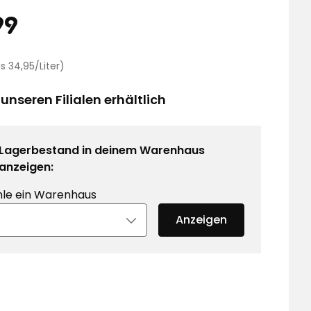
eis
6,99
99
€
Preisvergleich
is 34,95/Liter)
34,95
€
 unseren Filialen erhältlich
/Liter
Lagerbestand in deinem Warenhaus
anzeigen:
le ein Warenhaus
Anzeigen