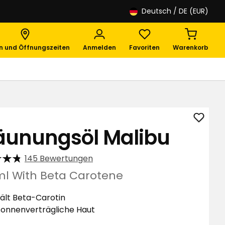
Deutsch
/ DE (EUR)
en und Öffnungszeiten
Anmelden
Favoriten
Warenkorb
Bräun
äunungsöl Malibu
Malib
zu
145 Bewertungen
Favori
hinzuf
ml With Beta Carotene
ält Beta-Carotin
sonnenverträgliche Haut