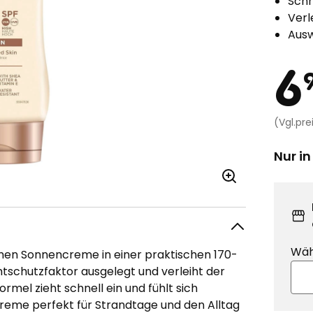
Schn
Verl
Ausw
Pr
6
(Vgl.prei
Nur in
Wäh
men Sonnencreme in einer praktischen 170-
htschutzfaktor ausgelegt und verleiht der
ormel zieht schnell ein und fühlt sich
reme perfekt für Strandtage und den Alltag