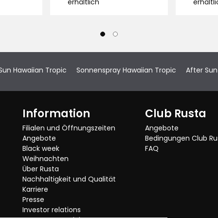
Lagerbestand:
Lagerbest
erhältlich
erhältl
€
€
 Sun Hawaiian Tropic
Sonnenspray Hawaiian Tropic
After Sun
Information
Club Rusta
Filialen und Öffnungszeiten
Angebote
Angebote
Bedingungen Club Ru
Black week
FAQ
Weihnachten
Über Rusta
Nachhaltigkeit und Qualität
Karriere
Presse
Investor relations