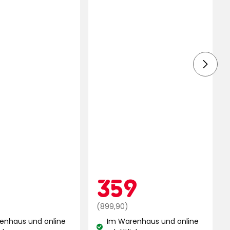
ionspreis
159
Aktionspreis
359
9
359
€
Regulärer
€
(899,90)
Preis
enhaus und online
Im Warenhaus und online
899,90