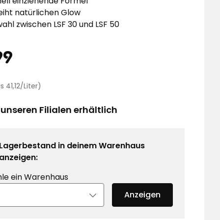
ell einziehende Formel
eiht natürlichen Glow
ahl zwischen LSF 30 und LSF 50
eis
6,99
99
€
Preisvergleich
s 41,12/Liter)
41,12
€
 unseren Filialen erhältlich
/Liter
Lagerbestand in deinem Warenhaus
anzeigen:
le ein Warenhaus
Anzeigen