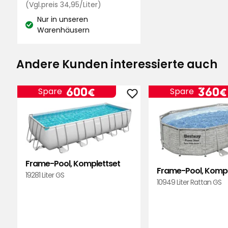
€
Preisvergleich
(Vgl.preis 34,95/Liter)
basierend
34,95
auf
Nur in unseren
Minna V
•
Heute
€
MV
Lagerbestand:
Warenhäusern
245
/Liter
Bewertungen
Andere Kunden interessierte auch
Sverre
•
Vor 3 Tagen
S
Preis
Preis
600
600€
360€
Spare
Spare
Frame-
€
Pool,
Komplettset
Pernille E
•
Vor 6 Tagen
zu
PE
Favoriten
hinzufügen
Frame-Pool, Komplettset
Frame-Pool, Kompl
19281 Liter GS
10949 Liter Rattan GS
Anna
•
Vor 3 Wochen
A