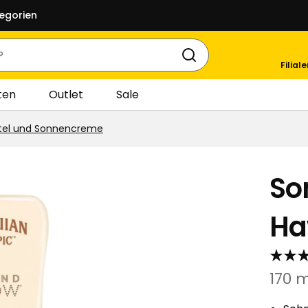
egorien
Filial
ten
Outlet
Sale
tel und Sonnencreme
So
Ha
170 m