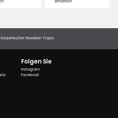
and:
Lagerbestand:
ich
erhältlich
€
 Körperbutter Hawaiian Tropic
Folgen Sie
Instagram
sta
Facebook