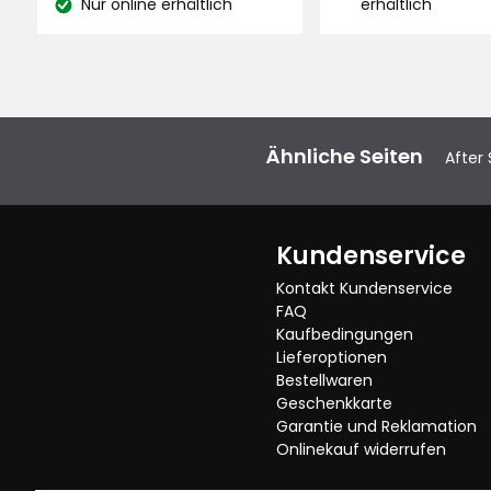
Lagerbestand:
Nur online erhältlich
erhältlich
Lagerbestand:
999,90
€
€
Ähnliche Seiten
After
Kundenservice
Kontakt Kundenservice
FAQ
Kaufbedingungen
Lieferoptionen
Bestellwaren
Geschenkkarte
Garantie und Reklamation
Onlinekauf widerrufen