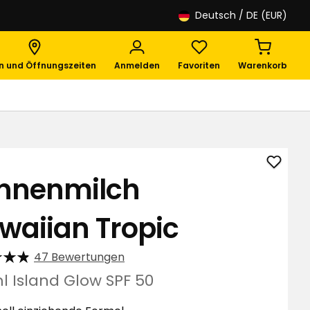
Deutsch
/ DE (EUR)
en und Öffnungszeiten
Anmelden
Favoriten
Warenkorb
Sonne
nnenmilch
Hawai
Tropic
waiian Tropic
zu
Favori
hinzuf
47 Bewertungen
l Island Glow SPF 50