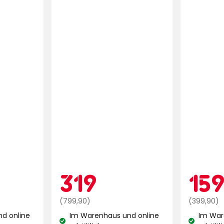
Verified by Trustvoice
spreis
9
Aktionspreis
319
Akt
319
15
Regulärer
€
Regulärer
(799,90)
(399,90)
Preis
Preis
d online
Im Warenhaus und online
Im War
799,90
399,90