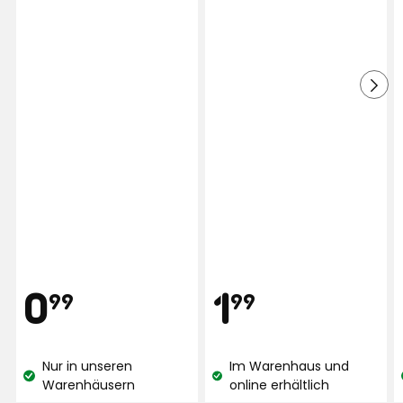
auf
basierend
4182
auf
Bewertungen
2458
Bewertungen
Preis
Preis
0,99
1,99
0
1
99
99
€
€
Nur in unseren
Im Warenhaus und
Lagerbestand:
Lagerbestand:
Warenhäusern
online erhältlich