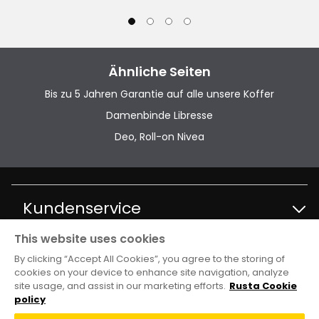
Ähnliche Seiten
Bis zu 5 Jahren Garantie auf alle unsere Koffer
Damenbinde Libresse
Deo, Roll-on Nivea
Kundenservice
This website uses cookies
Kontakt Kundenservice
Information
By clicking “Accept All Cookies”, you agree to the storing of
cookies on your device to enhance site navigation, analyze
site usage, and assist in our marketing efforts.
Rusta Cookie
FAQ
Filialen und Öffnungszeiten
Club Rusta
policy