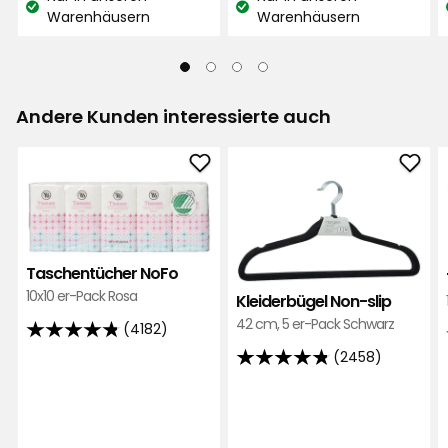
€
€
Nav
Lagerbestand:
Lagerbestand:
Warenhäusern
Warenhäusern
92
N
/Stück
/Stück
Bewertungen
Vor 8 Monaten
Andere Kunden interessierte auch
Verified by Trustvoice
Taschentücher
Klei
NoFo
Non
zu
slip
Favoriten
zu
hinzufügen
Favo
Taschentücher NoFo
hinz
10x10 er-Pack Rosa
Kleiderbügel Non-slip
42 cm, 5 er-Pack Schwarz
(4182)
4.8
(2458)
von
4.8
5
von
Sternen,
5
basierend
Sternen,