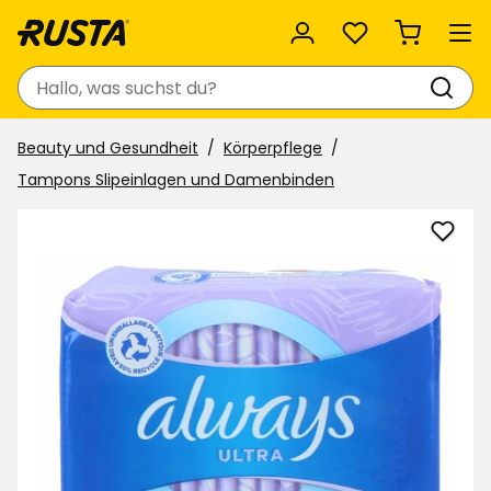
Favoriten
Suchen
Beauty und Gesundheit
Körperpflege
Tampons Slipeinlagen und Damenbinden
Dame
Alwa
Ultra
zu
Favor
hinzu