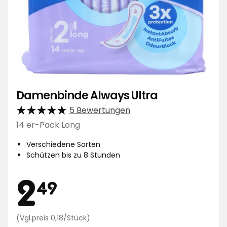
Damenbinde Always Ultra
5 Bewertungen
14 er-Pack Long
Verschiedene Sorten
Schützen bis zu 8 Stunden
Preis
2,49
2
49
Preisvergleich
(Vgl.preis 0,18/Stück)
0,18