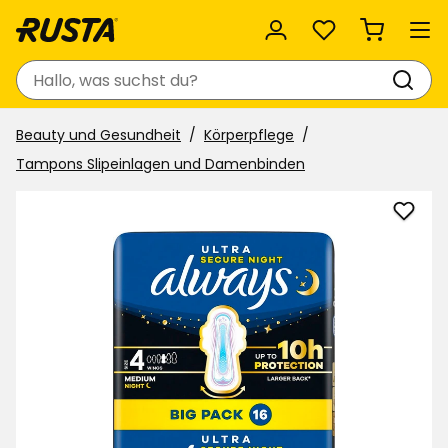
Favoriten
Suchen
Beauty und Gesundheit
Körperpflege
Tampons Slipeinlagen und Damenbinden
Dame
Alwa
Ultra
zu
Favor
hinzu