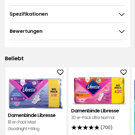
Spezifikationen
Bewertungen
4.8
5
☆
4
☆
3
☆
Beliebt
2
☆
96 ratings
1
☆
Damenbinde
Dam
Sortieren nach
Libresse
Libr
zu
zu
Filtern nach
Favoriten
Favo
hinzufügen
hinz
Bewertungen (96)
Damenbinde Libresse
Damenbinde Libresse
30 er-Pack Ultra Normal
18 er-Pack Maxi
Matthias K
(700)
Goodnight+Wing
MK
4.8