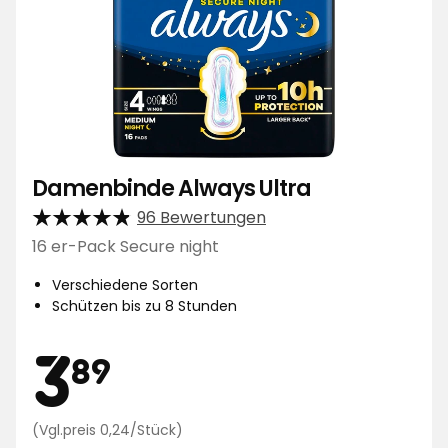
Damenbinde Always Ultra
96 Bewertungen
16 er-Pack Secure night
Verschiedene Sorten
Schützen bis zu 8 Stunden
Preis
3,89
3
89
Preisvergleich
(Vgl.preis 0,24/Stück)
0,24