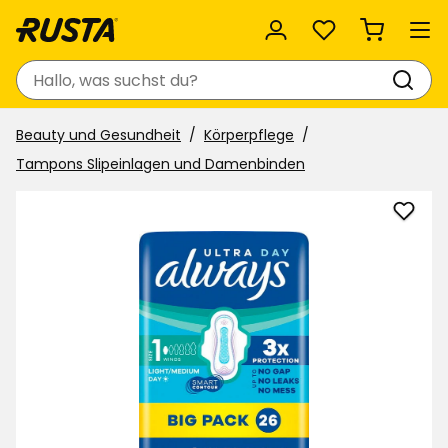
Favoriten
Suchen
Beauty und Gesundheit
Körperpflege
Tampons Slipeinlagen und Damenbinden
Dame
norm
Alwa
zu
Favor
hinzu