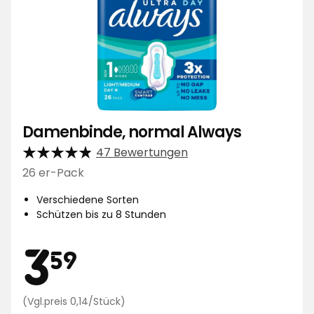
Damenbinde, normal Always
47 Bewertungen
26 er-Pack
Verschiedene Sorten
Schützen bis zu 8 Stunden
Preis
3,59
3
59
Preisvergleich
(Vgl.preis 0,14/Stück)
0,14