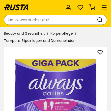
Favoriten
Suchen
Beauty und Gesundheit
Körperpflege
Tampons Slipeinlagen und Damenbinden
Slipe
Alwa
zu
Favor
hinzu