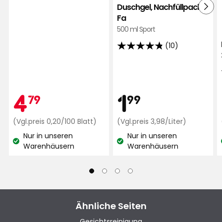
auf
Duschgel, Nachfüllpack
244
Fa
Bewertungen
500 ml Sport
(10)
4.8
von
5
Sternen,
Preis
Aktionspreis
4,79
1,99
4
1
79
99
basierend
auf
€
Preisvergleich
€
Preisvergl
(Vgl.preis 0,20/100 Blatt)
(Vgl.preis 3,98/Liter)
10
0,20
3,98
Bewertungen
Nur in unseren
Nur in unseren
€
€
Lagerbestand:
Lagerbestand:
Warenhäusern
Warenhäusern
/100
/Liter
Blatt
Ähnliche Seiten
Gesichtsreinigung