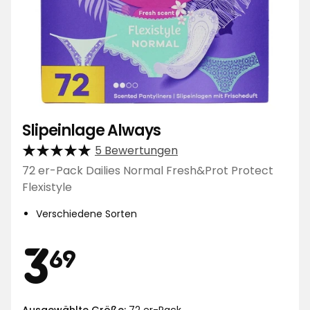
Slipeinlage Always
5 Bewertungen
72 er-Pack Dailies Normal Fresh&Prot Protect
Flexistyle
Verschiedene Sorten
Preis
3,69
3
69