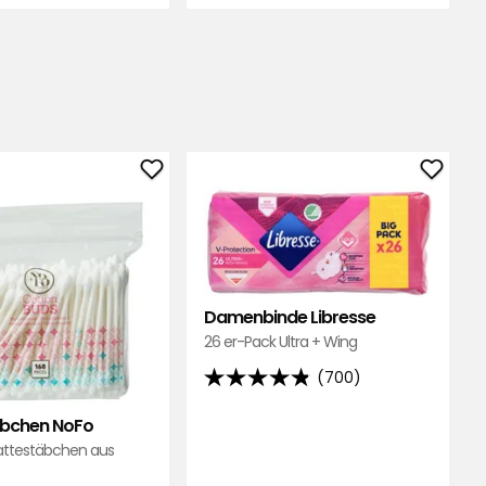
Wattestäbchen
Dame
NoFo
Libres
zu
zu
Favoriten
Favori
hinzufügen
hinzu
Damenbinde Libresse
26 er-Pack Ultra + Wing
(700)
4.8
von
bchen NoFo
5
Wattestäbchen aus
Sternen,