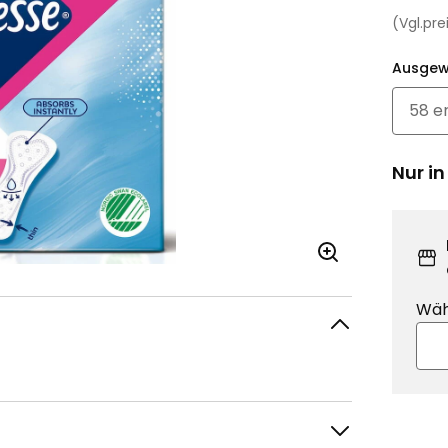
(Vgl.pre
Ausgew
Nur in
Wäh