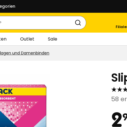
egorien
Filial
ten
Outlet
Sale
nlagen und Damenbinden
Sl
58 e
Pr
2