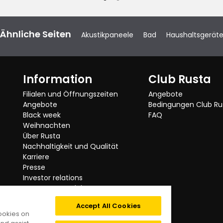
Verified by Trustvoice
Ähnliche Seiten
Akustikpaneele
Bad
Haushaltsgerät
Information
Club Rusta
Filialen und Öffnungszeiten
Angebote
Angebote
Bedingungen Club Ru
Black week
FAQ
Weihnachten
Über Rusta
Nachhaltigkeit und Qualität
Karriere
Presse
Investor relations
Getestete Produkte
Rusta ruft zurück
Accept All Cookies
Kategorien
cookies on
Impressum