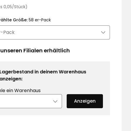
€
Preisvergleich
is 0,05/Stück)
0,05
€
ählte Größe:
58 er-Pack
/Stück
 unseren Filialen erhältlich
Lagerbestand in deinem Warenhaus
anzeigen:
le ein Warenhaus
Anzeigen