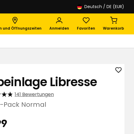
Deutsch
/ DE (EUR)
en und Öffnungszeiten
Anmelden
Favoriten
Warenkorb
Slipei
ipeinlage Libresse
Libres
zu
141 Bewertungen
Favori
hinzuf
r-Pack Normal
eis
2,99
99