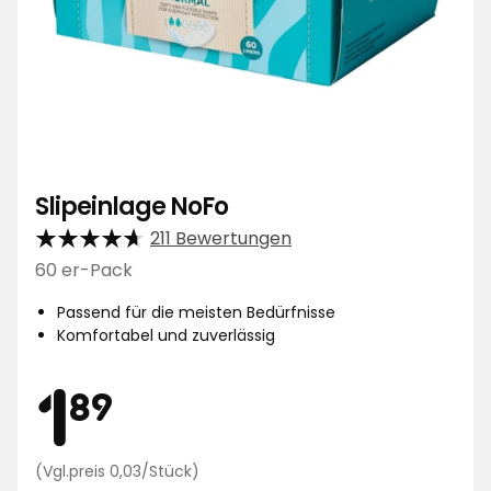
Slipeinlage NoFo
211 Bewertungen
60 er-Pack
Passend für die meisten Bedürfnisse
Komfortabel und zuverlässig
Preis
1,89
1
89
Preisvergleich
(Vgl.preis 0,03/Stück)
0,03