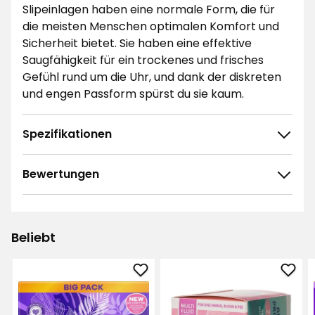
Slipeinlagen haben eine normale Form, die für
die meisten Menschen optimalen Komfort und
Sicherheit bietet. Sie haben eine effektive
Saugfähigkeit für ein trockenes und frisches
Gefühl rund um die Uhr, und dank der diskreten
und engen Passform spürst du sie kaum.
Spezifikationen
Bewertungen
4.6
5
☆
4
☆
3
☆
Beliebt
2
☆
211 ratings
1
☆
Slipeinlage
Slip
Sortieren nach
Always
Libr
zu
zu