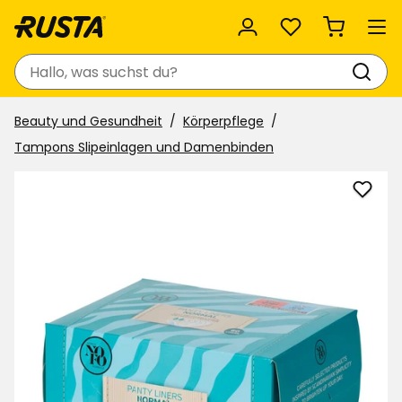
Favoriten
Suchen
Beauty und Gesundheit
Körperpflege
Tampons Slipeinlagen und Damenbinden
Slipe
NoFo
zu
Favor
hinzu