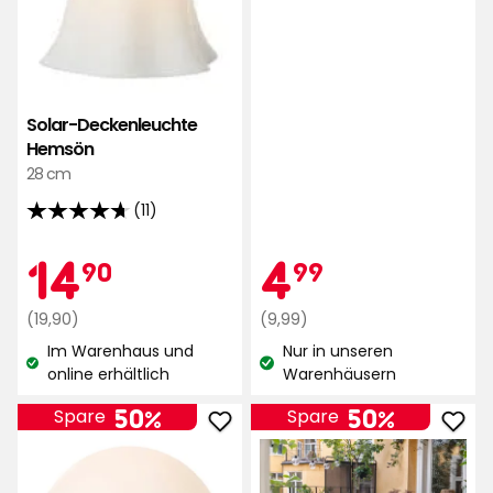
Solar-Deckenleuchte
Hemsön
28 cm
(11)
4.7
von
Aktionspreis
14,90
Aktionspr
4,99
14
4
90
99
5
Sternen,
Regulärer
€
Regulärer
€
(19,90)
(9,99)
basierend
Preis
Preis
Im Warenhaus und
Nur in unseren
auf
19,90
9,99
Lagerbestand:
Lagerbestand:
online erhältlich
Warenhäusern
11
€
€
Bewertungen
50%
50%
Spare
Spare
Solar-
Sola
Tischleuchte
Bod
Härnön
Björ