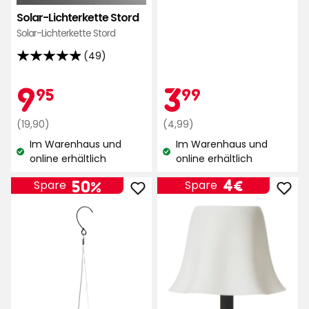
Sternen,
Solar-Lichterkette Stord
basierend
Solar-Lichterkette Stord
auf
(49)
4.9
1275
von
Bewertungen
Aktionspreis
9,95
Aktionspr
3,99
9
3
95
99
5
Sternen,
Regulärer
€
Regulärer
€
(19,90)
(4,99)
basierend
Preis
Preis
Im Warenhaus und
Im Warenhaus und
auf
19,90
4,99
Lagerbestand:
Lagerbestand:
online erhältlich
online erhältlich
49
€
€
Bewertungen
Preis
4
4€
50%
Spare
Spare
Solarleuchte
Sola
€
Ricelamp
Tisc
zu
Hem
Favoriten
zu
hinzufügen
Favo
hinz