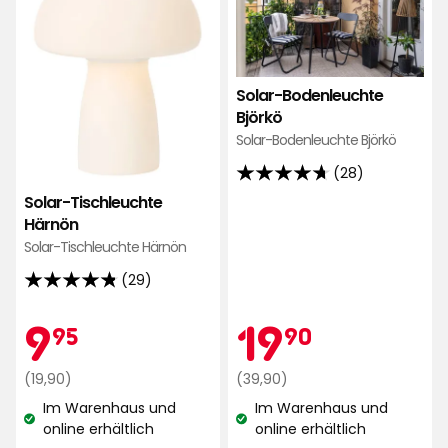
zu
zu
Favoriten
Favo
hinzufügen
hinz
Solar-Bodenleuchte
Björkö
Solar-Bodenleuchte Björkö
(28)
4.7
Solar-Tischleuchte
von
Härnön
5
Solar-Tischleuchte Härnön
Sternen,
basierend
(29)
4.8
auf
von
Aktionspreis
9,95
Aktionspr
19,90
9
19
28
95
90
5
Bewertungen
Sternen,
Regulärer
€
Regulärer
€
(19,90)
(39,90)
basierend
Preis
Preis
Im Warenhaus und
Im Warenhaus und
auf
19,90
39,90
Lagerbestand:
Lagerbestand:
online erhältlich
online erhältlich
29
€
€