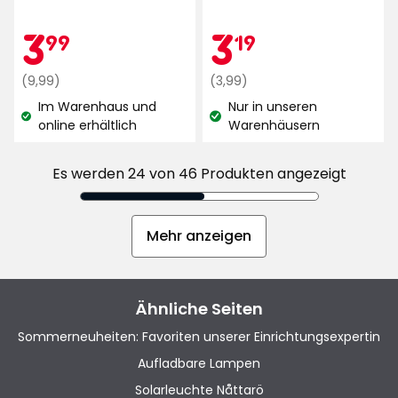
4.7
5
von
Aktionspreis
3,99
Aktionspr
3,19
3
3
99
19
Sternen,
5
basierend
Sternen,
Regulärer
€
Regulärer
€
(9,99)
(3,99)
auf
basierend
Preis
Preis
365
Im Warenhaus und
Nur in unseren
auf
9,99
3,99
Lagerbestand:
Lagerbestand:
Bewertungen
online erhältlich
Warenhäusern
230
€
€
Bewertungen
Es werden 24 von 46 Produkten angezeigt
Mehr anzeigen
Ähnliche Seiten
Sommerneuheiten: Favoriten unserer Einrichtungsexpertin
Aufladbare Lampen
Solarleuchte Nåttarö