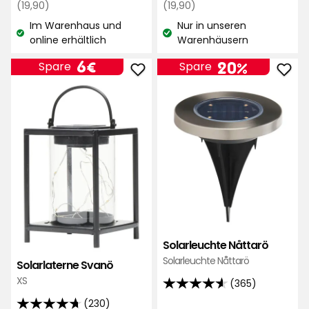
Regulärer
€
Regulärer
€
(19,90)
(19,90)
basierend
Preis
Preis
Im Warenhaus und
Nur in unseren
auf
19,90
19,90
Lagerbestand:
Lagerbestand:
online erhältlich
Warenhäusern
108
€
€
Bewertungen
Preis
6
6€
20%
Spare
Spare
Solarlaterne
Sola
€
Svanö
Nått
zu
zu
Favoriten
Favo
hinzufügen
hinz
Solarleuchte Nåttarö
Solarleuchte Nåttarö
Solarlaterne Svanö
XS
(365)
4.6
(230)
von