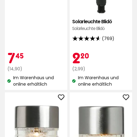
Solarleuchte Blidö
Solarleuchte Blidö
(769)
4.6
von
Aktionspreis
7,45
Aktionspr
2,20
7
2
45
20
5
Sternen,
Regulärer
€
Regulärer
€
(14,90)
(2,99)
basierend
Preis
Preis
Im Warenhaus und
Im Warenhaus und
auf
14,90
2,99
Lagerbestand:
Lagerbestand:
online erhältlich
online erhältlich
769
€
€
Bewertungen
Solarleuchte
Sola
Hammarö
Fårö
zu
zu
Favoriten
Favo
hinzufügen
hinz