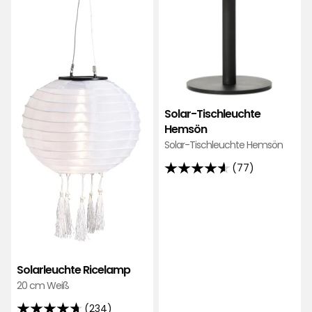
Solar-Tischleuchte
Hemsön
Solar-Tischleuchte Hemsön
(77)
4.6
von
5
Sternen,
basierend
auf
Solarleuchte Ricelamp
77
20 cm Weiß
Bewertungen
(234)