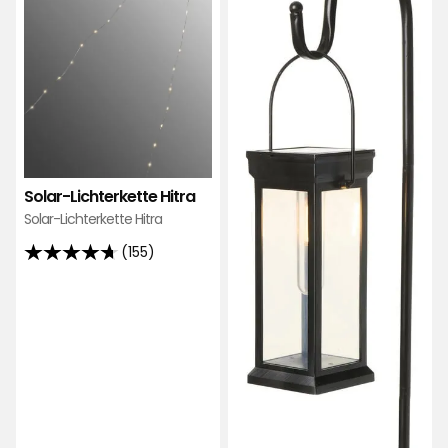
hinzufügen
Favo
hinz
Solar-Lichterkette Hitra
Solar-Lichterkette Hitra
(155)
4.7
von
5
Sternen,
basierend
auf
155
Bewertungen