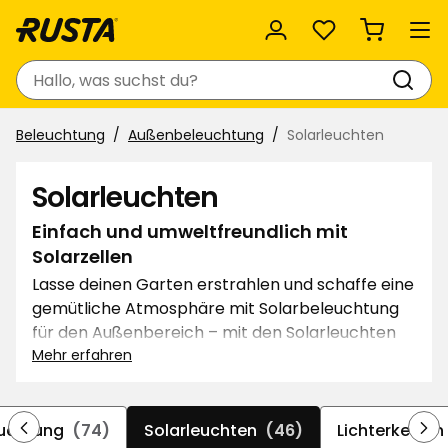
Favoriten
Suchen
Beleuchtung
Außenbeleuchtung
Solarleuchten
Solarleuchten
Einfach und umweltfreundlich mit
Solarzellen
Lasse deinen Garten erstrahlen und schaffe eine
gemütliche Atmosphäre mit Solarbeleuchtung
für den Außenbereich – mit den Solarleuchten
von Rusta ist es ganz einfach! Da die Leuchten
Mehr erfahren
weder Kabel noch Steckdose benötigen, kannst
du sie ganz nach Belieben platzieren. Die
Solarzellen werden mithilfe von Tageslicht
uchtung
(74)
Solarleuchten
(46)
Lichterketten