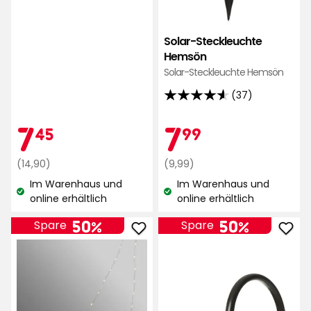
Solar-Steckleuchte
Hemsön
Solar-Steckleuchte Hemsön
(37)
4.6
von
Aktionspreis
7,45
Aktionspr
7,99
7
7
45
99
5
Sternen,
Regulärer
€
Regulärer
€
(14,90)
(9,99)
basierend
Preis
Preis
Im Warenhaus und
Im Warenhaus und
auf
14,90
9,99
Lagerbestand:
Lagerbestand:
online erhältlich
online erhältlich
37
€
€
Bewertungen
50%
50%
Spare
Spare
Solar-
Sola
Lichterkette
4
Hitra
in
zu
1
Favoriten
zu