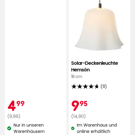
Solar-Deckenleuchte
Hemsön
18 cm
(11)
4.7
von
Aktionspreis
4,99
Aktionspr
9,95
4
9
99
95
5
Sternen,
Regulärer
€
Regulärer
€
(9,99)
(14,90)
basierend
Preis
Preis
Nur in unseren
Im Warenhaus und
auf
9,99
14,90
Lagerbestand:
Lagerbestand:
Warenhäusern
online erhältlich
11
€
€