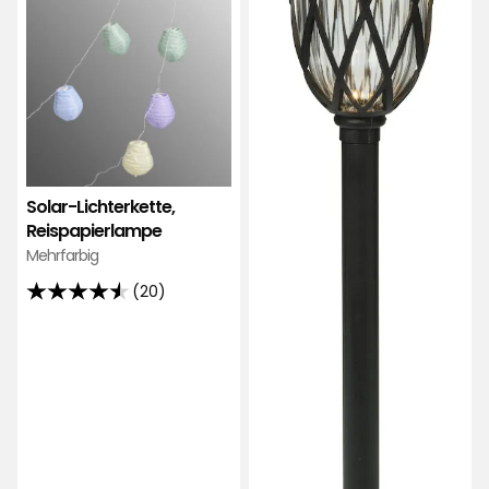
hinzufügen
Solar-Lichterkette,
Reispapierlampe
Mehrfarbig
(20)
4.5
von
5
Sternen,
basierend
auf
20
Bewertungen