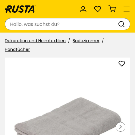
Favoriten
Suchen
Dekoration und Heimtextilien
Badezimmer
Handtücher
Bade
Emm
zu
Favor
hinzu