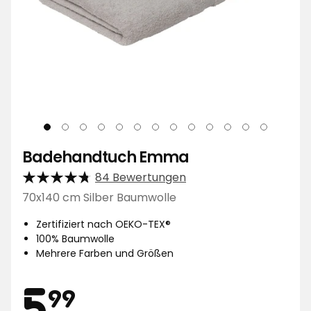
Badehandtuch Emma
84 Bewertungen
70x140 cm Silber Baumwolle
Zertifiziert nach OEKO-TEX®
100% Baumwolle
Mehrere Farben und Größen
Preis
5,99
5
99