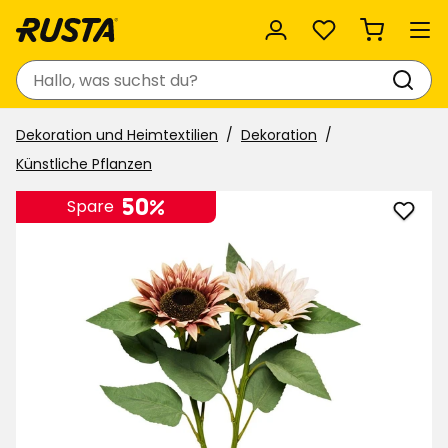
Favoriten
Suchen
Dekoration und Heimtextilien
Dekoration
Künstliche Pflanzen
50%
Spare
Sonn
zu
Favor
hinzu