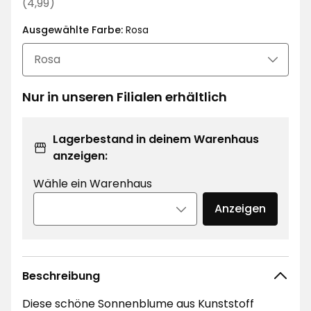
€
Regulärer
(4,99)
Preis
Ausgewählte Farbe:
Rosa
4,99
€
Nur in unseren Filialen erhältlich
Lagerbestand in deinem Warenhaus
anzeigen:
Wähle ein Warenhaus
Anzeigen
Beschreibung
Diese schöne Sonnenblume aus Kunststoff