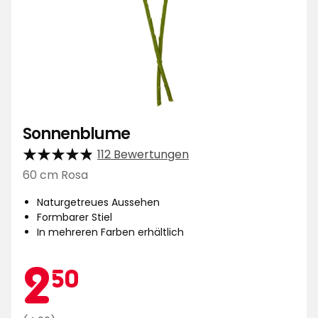
Sonnenblume
112 Bewertungen
60 cm Rosa
Naturgetreues Aussehen
Formbarer Stiel
In mehreren Farben erhältlich
Aktionspreis
2,50
2
50