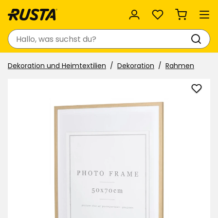
Favoriten
Suchen
Dekoration und Heimtextilien
Dekoration
Rahmen
Bilde
Teo
zu
Favor
hinzu