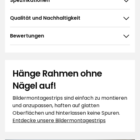
Spezifikationen
Qualität und Nachhaltigkeit
Bewertungen
4.7
5
☆
4
☆
3
☆
2
☆
Hänge Rahmen ohne
200 ratings
1
☆
Nägel auf!
Sortieren nach
Bildermontagestrips sind einfach zu montieren
Filtern nach
und anzupassen, haften auf glatten
Oberflächen und hinterlassen keine Spuren.
Bewertungen (200)
Entdecke unsere Bildermontagestrips
Ines H
IH