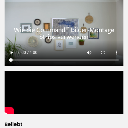
In den Bilderrahmen kommt mein nächstes Bild
rein
Vor 6 Monaten
Johan E
JE
Stilvoller Rahmen, aber leider recht wackelig
verarbeitet. Das Glas (Kunststoff) spiegelt stark,
sodass man das Motiv kaum erkennen kann.
Aber man bekommt eben, was man bezahlt.
Übersetzt aus dem Schwedischen
•
Auf Originalsprache anzeigen
Vor 1 Monat
LIL
L
Beliebt