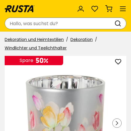
Favoriten
Suchen
Dekoration und Heimtextilien
Dekoration
Windlichter und Teelichthalter
50%
Spare
Teeli
zu
Favor
hinzu