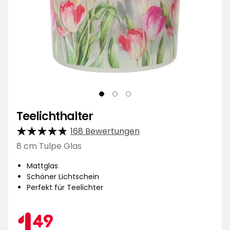
Teelichthalter
168 Bewertungen
8 cm Tulpe Glas
Mattglas
Schöner Lichtschein
Perfekt für Teelichter
Aktionspreis
1,49
1
49