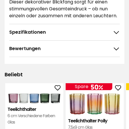
Dieser dekorativer Blickfang sorgt für einen
stimmungsvollen Gesamteindruck – ob nun
einzeln oder zusammen mit anderen Leuchtern.
Spezifikationen
Bewertungen
4.8
5
☆
4
☆
3
☆
Beliebt
2
☆
168 ratings
1
☆
50%
Spare
Teelichthalter
Teel
Sortieren nach
zu
Polly
Favoriten
zu
Filtern nach
Teelichthalter
hinzufügen
Favo
6 cm Verschiedene Farben
hinz
Teelichthalter Polly
Bewertungen (168)
Glas
7,5x9 cm Glas