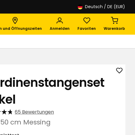
Deutsch
/ DE (EUR)
en und Öffnungszeiten
Anmelden
Favoriten
Warenkorb
Gardi
rdinenstangenset
Rakel
zu
kel
Favori
hinzuf
65 Bewertungen
350 cm Messing