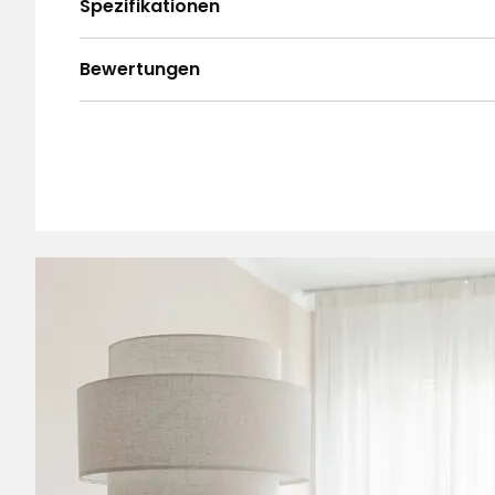
Spezifikationen
Bewertungen
4.7
5
☆
4
☆
3
☆
2
☆
Basierend auf 65 Bewertungen
1
☆
Sor
Bewertungen (65)
Noor
•
Vor 4 Monaten
N
Hallo! Die Qualität ist wirklich schlecht
neues von einer anderen Marke oder au
Schade! Martin