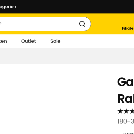
egorien
Filial
ten
Outlet
Sale
Ga
Ra
180-