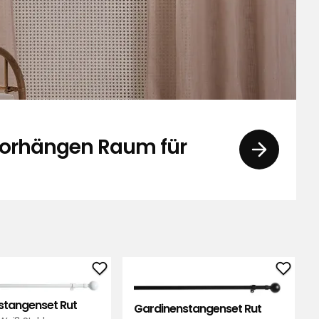
Vorhängen Raum für
genset
Gardinenstangenset
Gardi
Rut
Rut
stangenset Rut
Gardinenstangenset Rut
zu
zu