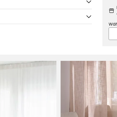
Wäh
tieren nach
Filtern nach
. Ich werde es wegwerfen und mir ein
s einem anderen Geschäft kaufen.