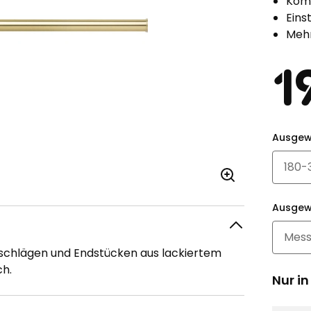
Kom
Eins
Meh
Pr
1
Ausgew
Ausgew
schlägen und Endstücken aus lackiertem
ch.
Nur in