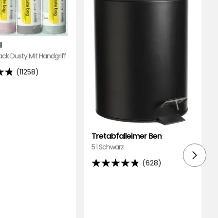
hinzufügen
Favori
hinzu
l
Pack Dusty Mit Handgriff
(11258)
d
Tretabfalleimer Ben
5 l Schwarz
ngen
(628)
4.8
von
5
Sternen,
basierend