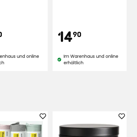
is
Preis
14,90
14,90
14
0
90
€
€
enhaus und online
Im Warenhaus und online
and:
Lagerbestand:
ich
erhältlich
Müllbeutel
Tretab
zu
Ben
Favoriten
zu