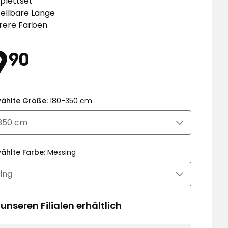
plettset
tellbare Länge
rere Farben
eis
19,90
9
90
€
ählte Größe:
180-350 cm
ählte Farbe:
Messing
 unseren Filialen erhältlich