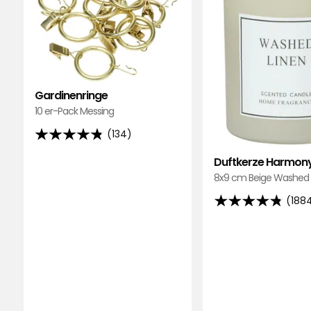
hinzufügen
Gardinenringe
10 er-Pack Messing
(134)
4.8
von
Duftkerze Harmon
5
8x9 cm Beige Washed 
Sternen,
(188
4.8
basierend
von
auf
5
134
Sternen,
Bewertungen
basierend
auf
1884