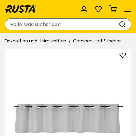
Favoriten
Suchen
Dekoration und Heimtextilien
Gardinen und Zubehör
Quer
Lina
zu
Favor
hinzu