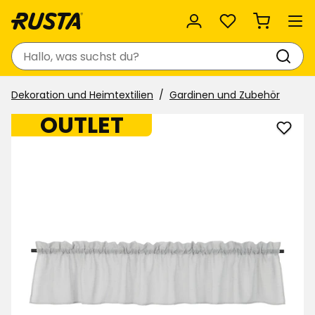
Favoriten
Suchen
Dekoration und Heimtextilien
Gardinen und Zubehör
OUTLET
Quer
Linn
zu
Favor
hinzu