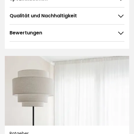
Qualität und Nachhaltigkeit
Bewertungen
4.8
5
☆
4
☆
3
☆
2
☆
40 ratings
1
☆
Sortieren nach
Filtern nach
Bewertungen (40)
Anna L
AL
Ratgeber