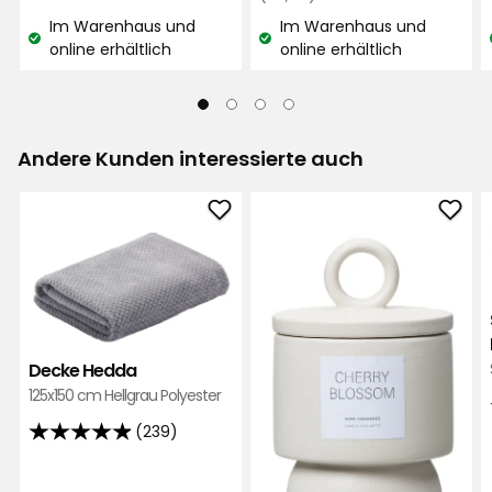
€
€
basierend
Vor 4 Monaten
Preis
667
Im Warenhaus und
Im Warenhaus und
auf
29,90
Bewertungen
Lagerbestand:
Lagerbestand:
online erhältlich
online erhältlich
26
Tor
€
T
Bewertungen
Vor 5 Monaten
Andere Kunden interessierte auch
Mehr Bewertungen
Decke
Duft
Verified by Trustvoice
Hedda
Zen
zu
zu
Favoriten
Favo
hinzufügen
hinz
Decke Hedda
125x150 cm Hellgrau Polyester
(239)
4.9
von