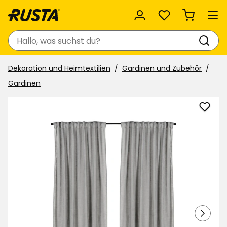
Favoriten
Suchen
Dekoration und Heimtextilien
Gardinen und Zubehör
Gardinen
Vorh
Linda
zu
Favor
hinzu