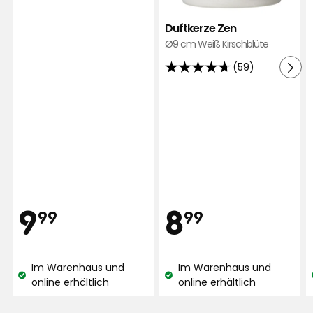
5
Sternen,
Duftkerze Zen
basierend
Ø9 cm Weiß Kirschblüte
auf
(59)
239
4.7
Bewertungen
von
5
Sternen,
basierend
auf
59
Bewertungen
Preis
Preis
9,99
8,99
9
8
99
99
€
€
Im Warenhaus und
Im Warenhaus und
Lagerbestand:
Lagerbestand:
online erhältlich
online erhältlich