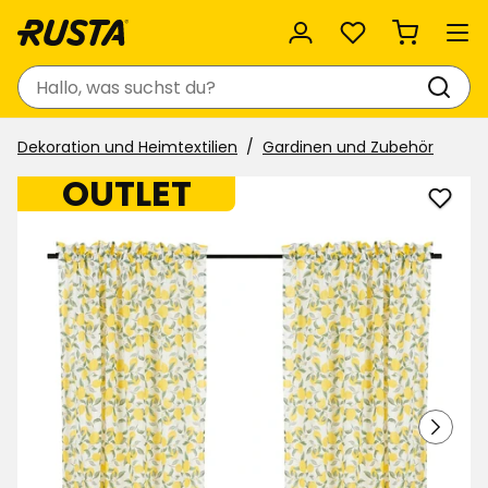
Favoriten
Suchen
Dekoration und Heimtextilien
Gardinen und Zubehör
OUTLET
Vorh
Cecil
zu
Favor
hinzu