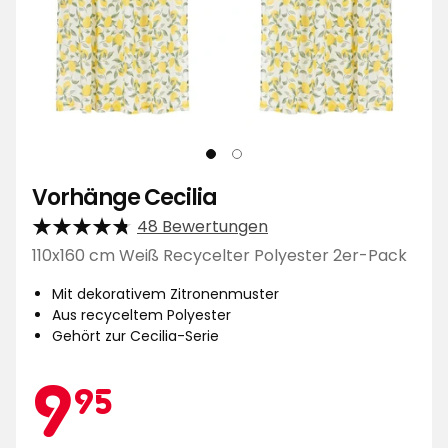
Vorhänge Cecilia
48 Bewertungen
110x160 cm Weiß Recycelter Polyester 2er-Pack
Mit dekorativem Zitronenmuster
Aus recyceltem Polyester
Gehört zur Cecilia-Serie
Aktionspreis
9,95
9
95