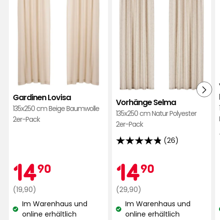
eingelaufen. Nirgendwo stand, dass sie so stark
einlaufen würden.
Übersetzt aus dem Schwedischen
•
Auf Originalsprache anzeigen
Vor 1 Monat
Tarja H
TH
Gardinen Lovisa
Vorhänge Selma
135x250 cm Beige Baumwolle
Passt perfekt, schöne Farbe.
135x250 cm Natur Polyester
2er-Pack
2er-Pack
Übersetzt aus dem Schwedischen
•
Auf Originalsprache anzeigen
(26)
4.8
Vor 2 Monaten
von
Aktionspreis
14,90
Aktionspr
14,90
14
14
90
90
5
Markus
Sternen,
M
Regulärer
€
Regulärer
€
(19,90)
(29,90)
basierend
Preis
Preis
Im Warenhaus und
Im Warenhaus und
auf
19,90
29,90
Schöne Vorhänge. Im Vergleich zu anderen
Lagerbestand:
Lagerbestand:
online erhältlich
online erhältlich
26
€
€