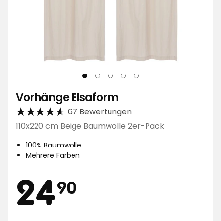
Vorhänge Elsaform
67 Bewertungen
110x220 cm Beige Baumwolle 2er-Pack
100% Baumwolle
Mehrere Farben
Preis
24,90
24
90