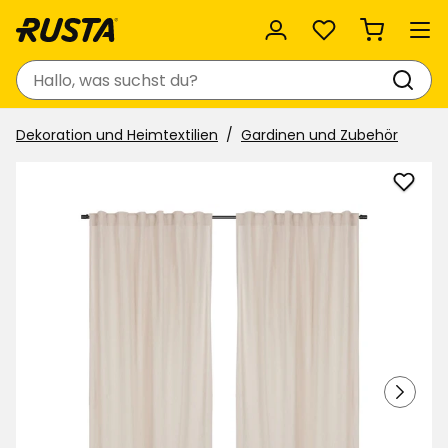
Favoriten
Suchen
Dekoration und Heimtextilien
Gardinen und Zubehör
Vorh
Elsaf
zu
Favor
hinzu