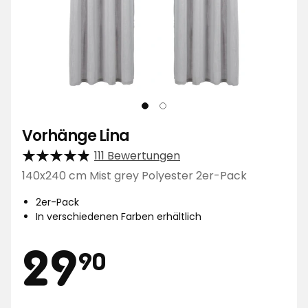
Vorhänge Lina
111 Bewertungen
140x240 cm Mist grey Polyester 2er-Pack
2er-Pack
In verschiedenen Farben erhältlich
Preis
29,90
29
90