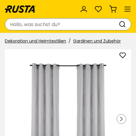
Favoriten
Suchen
Dekoration und Heimtextilien
Gardinen und Zubehör
Vorh
Lina
zu
Favor
hinzu