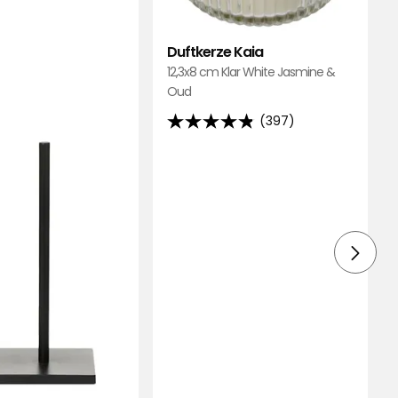
Duftkerze Kaia
12,3x8 cm Klar White Jasmine &
Oud
(397)
4.8
von
5
Sternen,
basierend
auf
397
Bewertungen