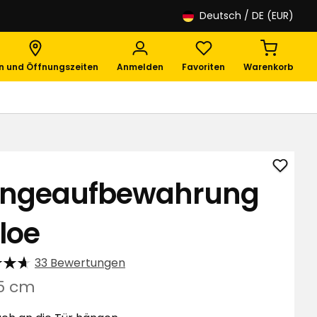
Deutsch
/ DE (EUR)
en und Öffnungszeiten
Anmelden
Favoriten
Warenkorb
Hänge
ngeaufbewahrung
Chloe
zu
loe
Favori
hinzuf
33 Bewertungen
5 cm