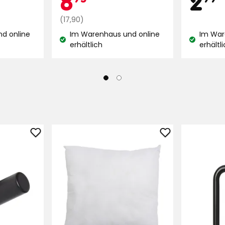
Sternen,
Regulärer
€
(17,90)
basierend
Preis
d online
Im Warenhaus und online
Im War
auf
17,90
Lagerbestand:
Lagerbest
erhältlich
erhältl
290
€
Bewertungen
Selbstklebende
Innenkissen
Haken
Lia
Allan
zu
zu
Favoriten
Favoriten
hinzufügen
hinzufügen