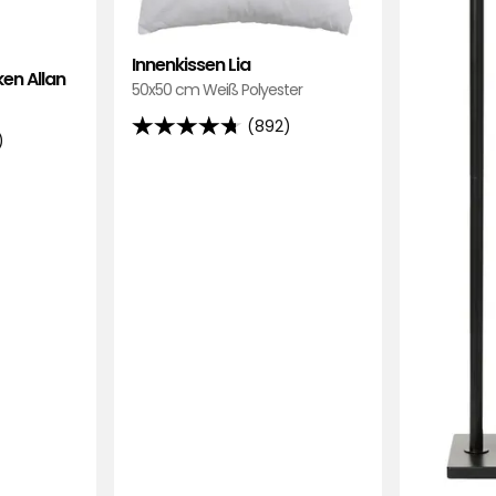
Verified by Trustvoice
Innenkissen Lia
en Allan
50x50 cm Weiß Polyester
(892)
4.7
)
von
5
Sternen,
basierend
auf
892
Bewertungen