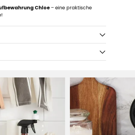
fbewahrung Chloe
– eine praktische
e!
tieren nach
Filtern nach