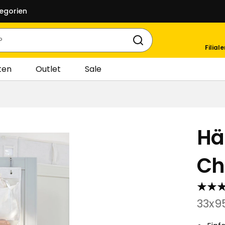
egorien
Filial
ten
Outlet
Sale
Hä
Ch
33x9