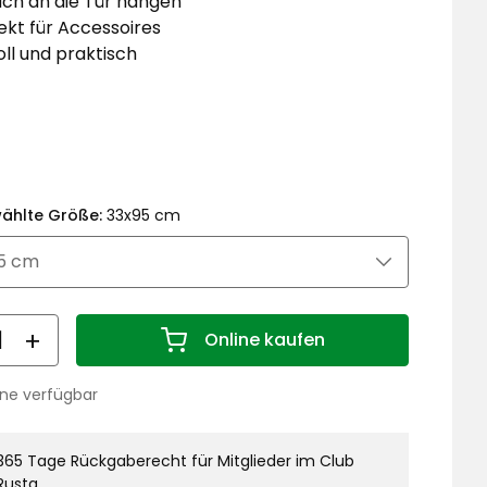
ach an die Tür hängen
ekt für Accessoires
voll und praktisch
ktionspreis
5
€
ählte Größe:
33x95 cm
nge
Online kaufen
Menge 1
ine verfügbar
stand:
365 Tage Rückgaberecht für Mitglieder im Club
Rusta