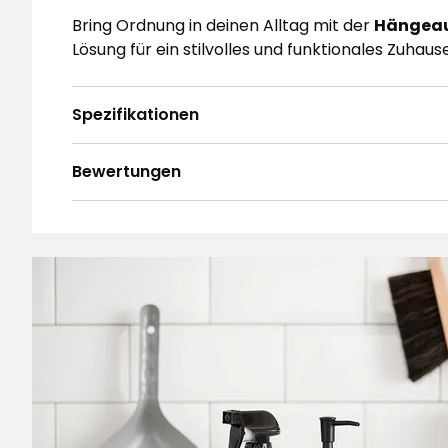
Bring Ordnung in deinen Alltag mit der
Hängeau
Lösung für ein stilvolles und funktionales Zuhaus
Spezifikationen
Bewertungen
4.6
5
☆
4
☆
3
☆
2
☆
Basierend auf 33 Bewertungen
1
☆
Sor
Bewertungen (33)
Natascha D
•
Vor 9 Tagen
ND