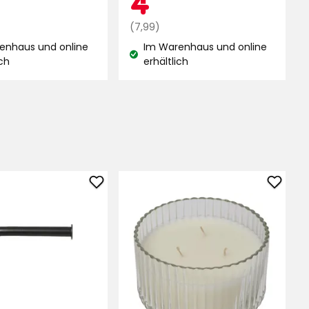
€
Regulärer
€
(7,99)
Preis
enhaus und online
Im Warenhaus und online
7,99
and:
Lagerbestand:
ich
erhältlich
€
Toilettenpapierhalter,
Duftke
stehend
Kaia
Niklas
zu
zu
Favori
Favoriten
hinzu
hinzufügen