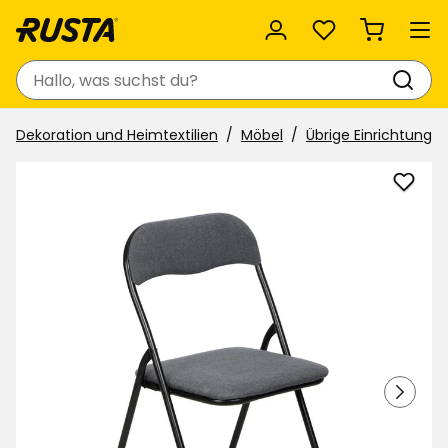
Favoriten
Suchen
Dekoration und Heimtextilien
Möbel
Übrige Einrichtung
Klapp
mit
gepol
Sitzf
zu
Favor
hinzu