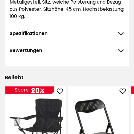
Metallgestell, Sitz, weiche Polsterung und Bezug
aus Polyester. Sitzhöhe: 45 cm. Höchstbelastung:
100 kg.
Spezifikationen
Bewertungen
4.7
5
☆
4
☆
3
☆
Beliebt
2
☆
167 ratings
1
☆
20%
Spare
Campingstuhl
Balk
Sortieren nach
zu
Anti
Favoriten
zu
Filtern nach
hinzufügen
Favo
hinz
Bewertungen (167)