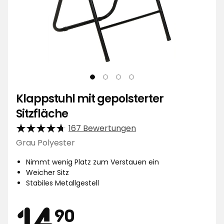
Klappstuhl mit gepolsterter
Sitzfläche
167 Bewertungen
Grau Polyester
Nimmt wenig Platz zum Verstauen ein
Weicher Sitz
Stabiles Metallgestell
Preis
14,90
14
90