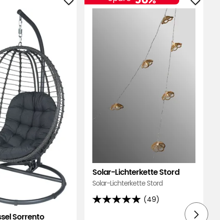
Hängesessel
Solar-
Sorrento
Lichte
zu
Stord
Favoriten
zu
hinzufügen
Favori
hinzu
Solar-Lichterkette Stord
Solar-Lichterkette Stord
(49)
4.9
von
sel Sorrento