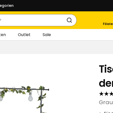
egorien
Filial
ten
Outlet
Sale
Ti
de
Grau