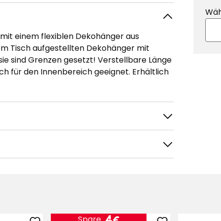
Wäh
it einem flexiblen Dekohänger aus
m Tisch aufgestellten Dekohänger mit
sie sind Grenzen gesetzt! Verstellbare Länge
h für den Innenbereich geeignet. Erhältlich
Preis
4
4€
Spare