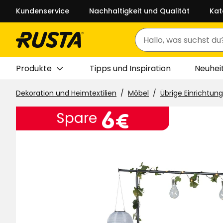
Kundenservice
Nachhaltigkeit und Qualität
Kat
Suchen
Produkte
Tipps und Inspiration
Neuhei
Dekoration und Heimtextilien
Möbel
Übrige Einrichtung
Preis
6
6€
Spare
€