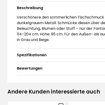
Beschreibung
Verschönere den sommerlichen Tischschmuck m
dunkelgrauem Metall. Schmücke diesen über de
Beleuchtung, Blumen oder Stoff – nur der Fanta
114–204 cm. Höhe: 95 cm. Für den Außen- als auc
in Grau und Beige.
Spezifikationen
Bewertungen
4.8
5
☆
4
☆
3
☆
Andere Kunden interessierte auch
2
☆
Basierend auf 97 Bewertungen
1
☆