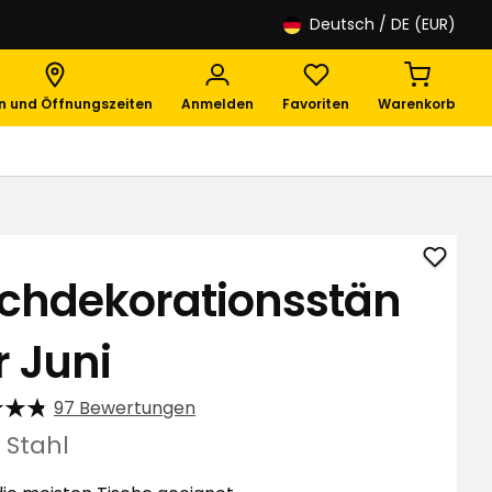
Deutsch
/ DE (EUR)
en und Öffnungszeiten
Anmelden
Favoriten
Warenkorb
Tisch
schdekorationsstän
Juni
zu
r Juni
Favori
hinzuf
97 Bewertungen
 Stahl