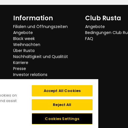
Information
Club Rusta
Originalsprache anzeigen
Filialen und Öffnungszeiten
Angebote
Angebote
Bedingungen Club Ru
Black week
FAQ
Weihnachten
Über Rusta
 gehalten.
Nachhaltigkeit und Qualität
Karriere
Originalsprache anzeigen
Presse
Investor relations
Getestete Produkte
Rusta ruft zurück
Accept All Cookies
Kategorien
cookies on
Impressum
n Abzug gibt es, weil eines der
nd assist
Digitale Barrierefreiheit
oder die Gewindegänge mit einer
Reject All
dass sich die Schraube nicht
Datenschutzerklärung
 Kraftaufwand habe ich es dann aber
Cookies
Cookies Settings