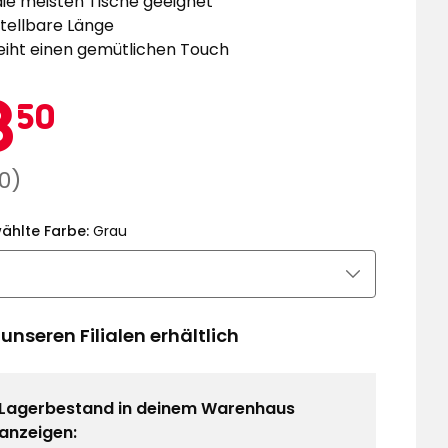
die meisten Tische geeignet
tellbare Länge
eiht einen gemütlichen Touch
ktionspreis
18,50
8
50
€
lärer
0)
ählte Farbe:
Grau
 unseren Filialen erhältlich
Lagerbestand in deinem Warenhaus
anzeigen: