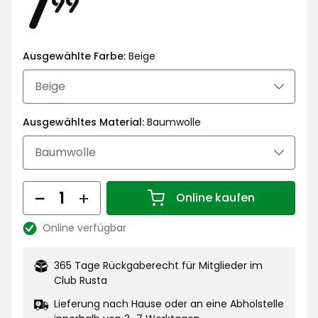
Preis
7,99
7
99
€
Ausgewählte Farbe:
Beige
Ausgewähltes Material:
Baumwolle
Menge
Online kaufen
Menge 1
Online verfügbar
Lagerbestand:
365 Tage Rückgaberecht für Mitglieder im
Club Rusta
Lieferung nach Hause oder an eine Abholstelle