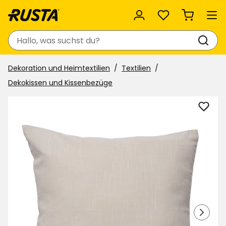
Favoriten
Suchen
Dekoration und Heimtextilien
Textilien
Dekokissen und Kissenbezüge
Kiss
Elsaf
zu
Favor
hinzu