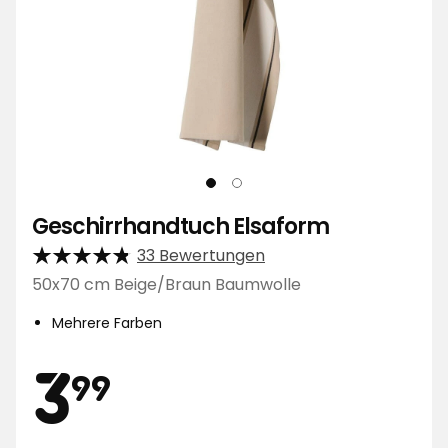
Geschirrhandtuch Elsaform
33 Bewertungen
50x70 cm Beige/Braun Baumwolle
Mehrere Farben
Preis
3,99
3
99