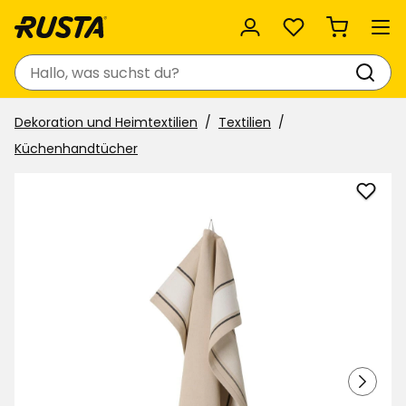
Favoriten
Suchen
Dekoration und Heimtextilien
Textilien
Küchenhandtücher
Gesc
Elsaf
zu
Favor
hinzu