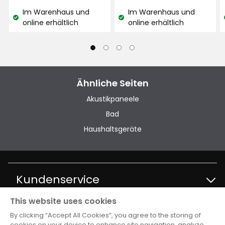
€
€
Im Warenhaus und
Im Warenhaus und
Lagerbestand:
Lagerbestand:
online erhältlich
online erhältlich
Ähnliche Seiten
Akustikpaneele
Bad
Haushaltsgeräte
Kundenservice
This website uses cookies
Kontakt Kundenservice
Information
By clicking “Accept All Cookies”, you agree to the storing of
cookies on your device to enhance site navigation, analyze