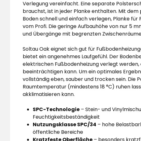
Verlegung vereinfacht. Eine separate Polsterschi
brauchst, ist in jeder Planke enthalten. Mit dem
Boden schnell und einfach verlegen, Planke für 
vom Profi. Die geringe Aufbauhöhe von nur 5 
und Übergänge mit begrenzten Zwischenräume
Soltau Oak eignet sich gut für Fußbodenheizung
bietet ein angenehmes Laufgefühl. Der Bodenbela
elektrischen Fußbodenheizung verlegt werden, d
beeinträchtigen kann. Um ein optimales Ergebni
vollständig eben, sauber und trocken sein. Die 
Raumtemperatur (mindestens 18 °C) ruhen lass
akklimatisieren kann.
SPC-Technologie
– Stein- und Vinylmischu
Feuchtigkeitsbeständigkeit
Nutzungsklasse SPC/34
– hohe Belastbark
öffentliche Bereiche
Kratzfeste Oberfläche
– besonders kratzfe