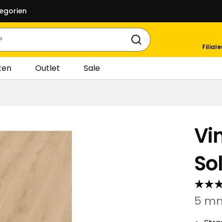
egorien
Filial
ten
Outlet
Sale
Vi
So
5 mm