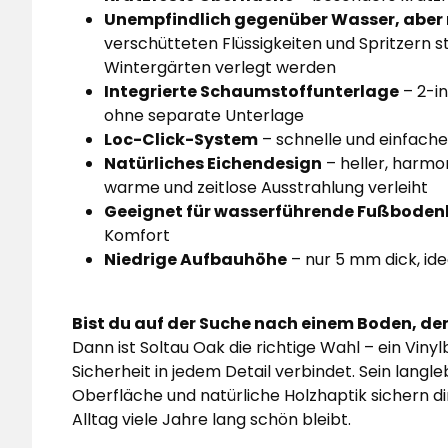
Unempfindlich gegenüber Wasser, aber 
verschütteten Flüssigkeiten und Spritzern 
Wintergärten verlegt werden
Integrierte Schaumstoffunterlage
– 2-in
ohne separate Unterlage
Loc-Click-System
– schnelle und einfache
Natürliches Eichendesign
– heller, harmo
warme und zeitlose Ausstrahlung verleiht
Geeignet für wasserführende Fußbode
Komfort
Niedrige Aufbauhöhe
– nur 5 mm dick, id
Bist du auf der Suche nach einem Boden, der s
Dann ist Soltau Oak die richtige Wahl – ein Viny
Sicherheit in jedem Detail verbindet. Sein lang
Oberfläche und natürliche Holzhaptik sichern d
Alltag viele Jahre lang schön bleibt.