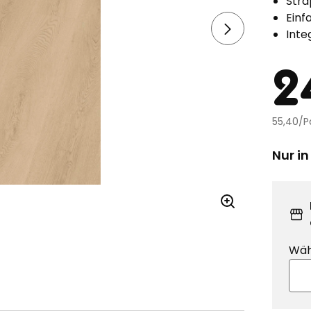
Stra
Einf
Inte
Pr
2
55,40/P
Nur in
Wäh