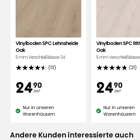
Tarja I
•
Vor 2 Monaten
TI
Vinylboden SPC Lehnsheide
Vinylboden SPC Ri
Oak
Oak
Gunilla W
•
Vor 2 Monaten
GW
5 mm Verschleißklasse 34
5 mm Verschleißklasse
(13)
(21)
4.5
4.8
von
von
Preis
Preis
24,90
pro
24
p
24
24
90
90
Jepjep
•
Vor 2 Monaten
5
5
J
/m²
/m²
Sternen,
Sternen,
€
€
Quadra
basierend
basierend
Nur in unseren
Nur in unseren
auf
auf
Lagerbestand:
Lagerbestand:
Warenhäusern
Warenhäusern
13
21
Erkki P
•
Vor 3 Monaten
EP
Bewertungen
Bewertungen
Andere Kunden interessierte auch