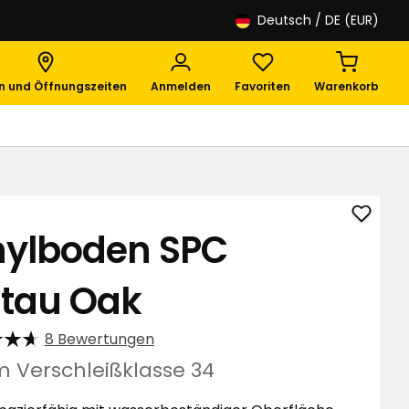
Deutsch
/ DE (EUR)
en und Öffnungszeiten
Anmelden
Favoriten
Warenkorb
Vinyl
nylboden SPC
SPC
Soltau
ltau Oak
Oak
zu
Favori
8 Bewertungen
hinzuf
 Verschleißklasse 34