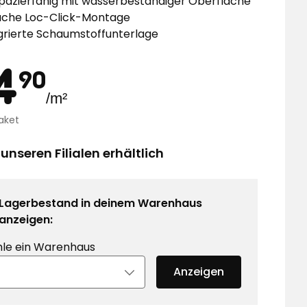
pazierfähig mit wasserbeständiger Oberfläche
ache Loc-Click-Montage
grierte Schaumstoffunterlage
eis
24,90
pro
4
90
/m²
Aktionspreis
€
aket
Quadr
pro
Paket
 unseren Filialen erhältlich
55,40
€
Regulärer
Preis
Lagerbestand in deinem Warenhaus
pro
anzeigen:
Paket
0
le ein Warenhaus
€
Anzeigen