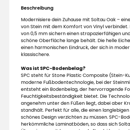
Beschreibung
Modernisiere dein Zuhause mit Soltau Oak – eine
von Stein mit dem Komfort von Vinyl verbindet.
von 0,5 mm sichern einen strapazierfähigen und
schöne Oberfläche lange behält. Die helle Eic
einen harmonischen Eindruck, der sich in mode
klassischere.
Was ist SPC-Bodenbelag?
SPC steht für Stone Plastic Composite (Stein-Ku
moderne Fußbodentechnologie, bei der Steinmin
entsteht ein Bodenbelag, der hervorragende F
Feuchtigkeitsbeständigkeit bietet. Die Technol
angenehm unter den Füßen liegt, dabei aber Kra
standhält. Perfekt für alle, die einen langlebig
schönes Design verzichten zu müssen. SPC-Bod
herkömmliche Laminatböden, so dass sich Solt