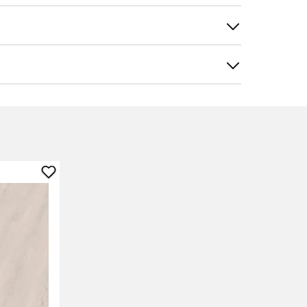
tieren nach
Filtern nach
Vinylboden
SPC
Ritterhude
Oak
zu
Favoriten
sieht schön aus. Der Nachteil ist, dass
hinzufügen
inalsprache anzeigen