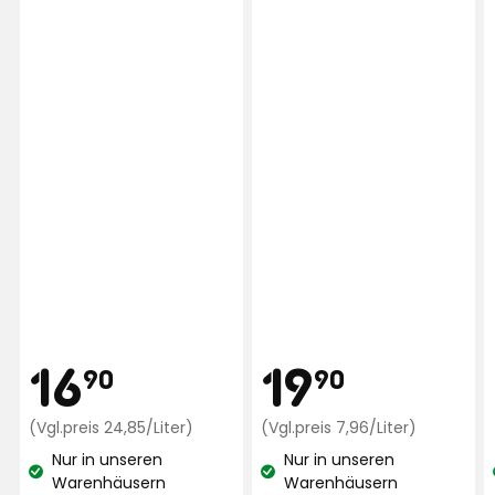
Preis
Preis
16,90
19,90
16
19
90
90
€
Preisvergleich
€
Preisvergl
(Vgl.preis 24,85/Liter)
(Vgl.preis 7,96/Liter)
24,85
7,96
Nur in unseren
Nur in unseren
€
€
Lagerbestand:
Lagerbestand:
Warenhäusern
Warenhäusern
/Liter
/Liter