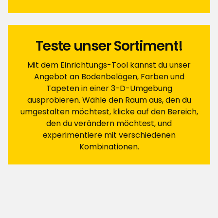
Sortieren nach
Filtern nach
Teste unser Sortiment!
Bewertungen (3)
Mit dem Einrichtungs-Tool kannst du unser
Angebot an Bodenbelägen, Farben und
Tapeten in einer 3-D-Umgebung
Tiina H
TH
ausprobieren. Wähle den Raum aus, den du
umgestalten möchtest, klicke auf den Bereich,
den du verändern möchtest, und
Vor 6 Tagen
experimentiere mit verschiedenen
Kombinationen.
Eva L
EL
Vor 2 Monaten
Karin P
KP