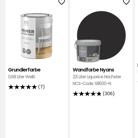
Grundierfarbe
Wan
zu
Nya
Favoriten
zu
hinzufügen
Favo
hinz
Grundierfarbe
Wandfarbe Nyans
0,68 Liter Weiß
2,5 Liter Liquorice Nächster
NCS-Code: S8500-N
(7)
4.9
(306)
4.8
von
von
5
5
Sternen,
Sternen,
basierend
basierend
auf
auf
7