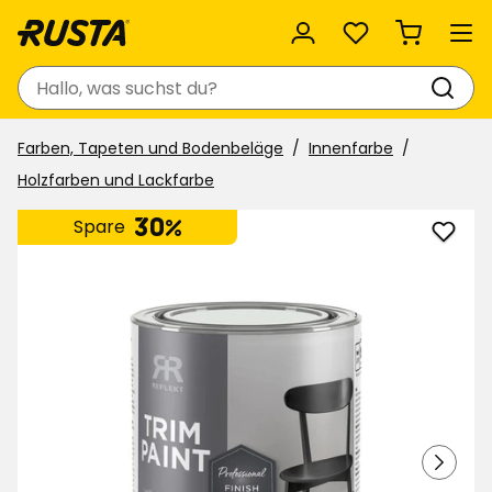
Favoriten
Suchen
Farben, Tapeten und Bodenbeläge
Innenfarbe
Holzfarben und Lackfarbe
30%
Spare
Lackf
Profe
finish
zu
Favor
hinzu