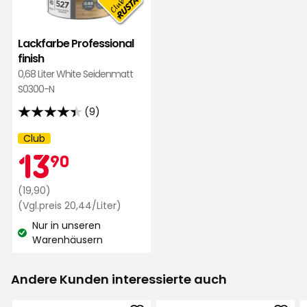
Lackfarbe Professional
finish
0,68 Liter White Seidenmatt
S0300-N
(9)
4.4
von
Club
Kampagnenname:
Mitgliedspreis
13,90
5
13
90
Sternen,
basierend
Regulärer
€
(19,90)
auf
Preis
Preisvergleich
(Vgl.preis 20,44/Liter)
9
20,44
19,90
Nur in unseren
€
Bewertungen
€
Lagerbestand:
Warenhäusern
/Liter
Andere Kunden interessierte auch