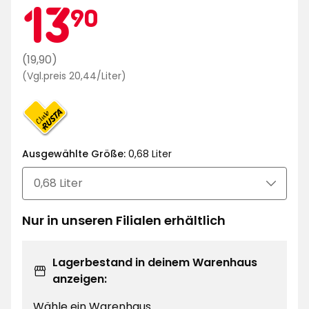
Mitgliedsprei
13,90
13
90
€
Regulärer
(19,90)
Preisvergleich
Preis
(Vgl.preis 20,44/Liter)
20,44
19,90
€
€
/Liter
Ausgewählte Größe:
0,68 Liter
Nur in unseren Filialen erhältlich
Lagerbestand in deinem Warenhaus
anzeigen:
Wähle ein Warenhaus