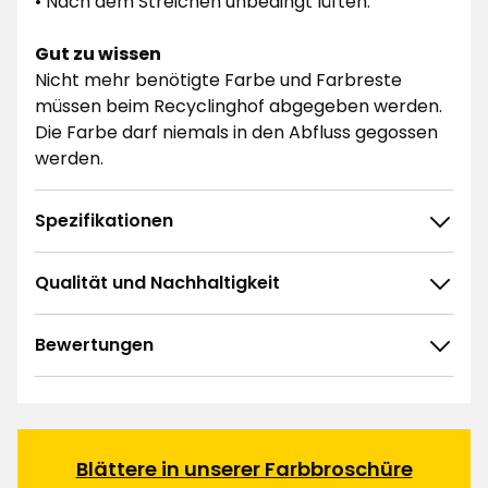
• Nach dem Streichen unbedingt lüften.
Gut zu wissen
Nicht mehr benötigte Farbe und Farbreste
müssen beim Recyclinghof abgegeben werden.
Die Farbe darf niemals in den Abfluss gegossen
werden.
Spezifikationen
Qualität und Nachhaltigkeit
Bewertungen
4.7
5
☆
4
☆
3
☆
2
☆
Blättere in unserer Farbbroschüre
3 ratings
1
☆