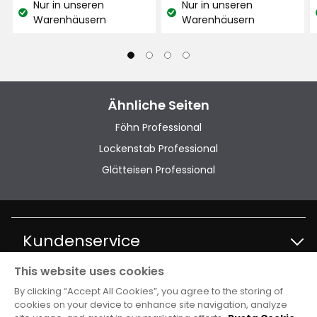
Nur in unseren
Nur in unseren
306
306
€
€
Lagerbestand:
Lagerbestand:
Warenhäusern
Warenhäusern
Bewertungen
Bewertungen
/Liter
/Liter
Ähnliche Seiten
Föhn Professional
Lockenstab Professional
Glätteisen Professional
Kundenservice
This website uses cookies
Kontakt Kundenservice
Information
By clicking “Accept All Cookies”, you agree to the storing of
cookies on your device to enhance site navigation, analyze