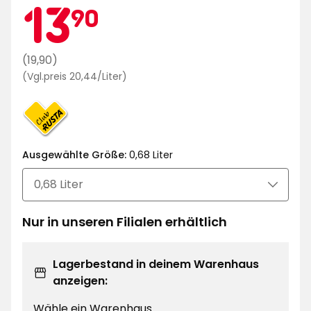
Mitgliedsprei
13,90
13
90
€
Regulärer
(19,90)
Preisvergleich
Preis
(Vgl.preis 20,44/Liter)
20,44
19,90
€
€
/Liter
Ausgewählte Größe:
0,68 Liter
Nur in unseren Filialen erhältlich
Lagerbestand in deinem Warenhaus
anzeigen:
Wähle ein Warenhaus