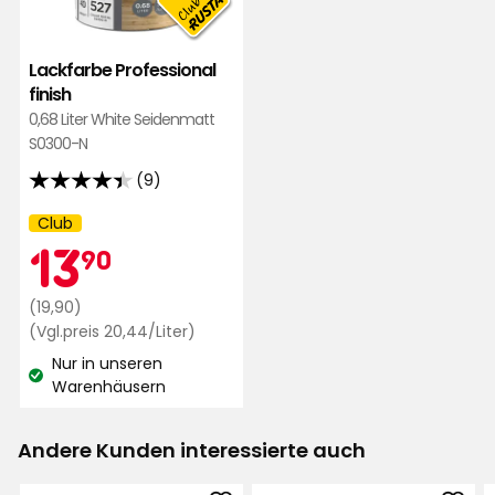
Lackfarbe Professional
finish
0,68 Liter White Seidenmatt
S0300-N
(9)
4.4
von
Club
Kampagnenname:
Mitgliedspreis
13,90
5
13
90
Sternen,
basierend
Regulärer
€
(19,90)
auf
Preis
Preisvergleich
(Vgl.preis 20,44/Liter)
9
20,44
19,90
Nur in unseren
€
Bewertungen
€
Lagerbestand:
Warenhäusern
/Liter
Andere Kunden interessierte auch