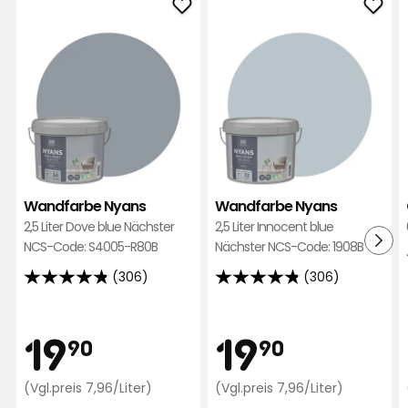
Wandfarbe
Wan
Nyans
Nya
zu
zu
Favoriten
Favo
hinzufügen
hinz
Wandfarbe Nyans
Wandfarbe Nyans
2,5 Liter Dove blue Nächster
2,5 Liter Innocent blue
NCS-Code: S4005-R80B
Nächster NCS-Code: 1908B
(306)
(306)
4.8
4.8
von
von
5
5
Preis
Preis
19,90
19,90
19
19
90
90
Sternen,
Sternen,
basierend
basierend
€
Preisvergleich
€
Preisvergl
(Vgl.preis 7,96/Liter)
(Vgl.preis 7,96/Liter)
auf
auf
7,96
7,96