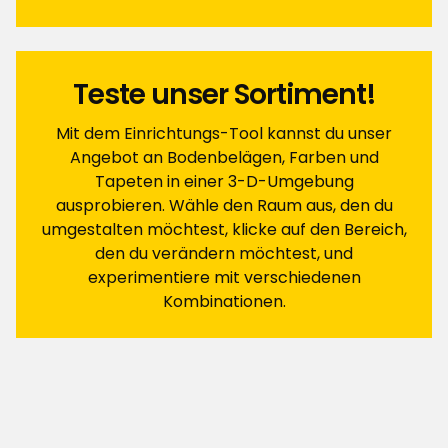
Sortieren nach
Filtern nach
Teste unser Sortiment!
Bewertungen (3)
Mit dem Einrichtungs-Tool kannst du unser
Angebot an Bodenbelägen, Farben und
Tapeten in einer 3-D-Umgebung
Gunilla H
GH
ausprobieren. Wähle den Raum aus, den du
umgestalten möchtest, klicke auf den Bereich,
Ich bin sehr zufrieden mit der Farbe, sie lässt sich
den du verändern möchtest, und
gut verarbeiten und der Farbton ist perfekt 👍
experimentiere mit verschiedenen
Kombinationen.
Übersetzt aus dem Schwedischen
•
Auf Originalsprache anzeigen
Vor 2 Wochen
Marcela A
MA