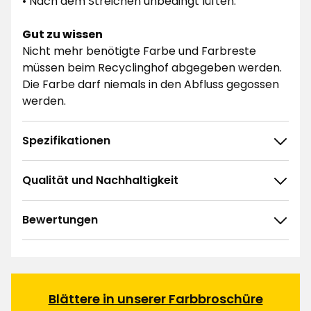
• Nach dem Streichen unbedingt lüften.
Gut zu wissen
Nicht mehr benötigte Farbe und Farbreste
müssen beim Recyclinghof abgegeben werden.
Die Farbe darf niemals in den Abfluss gegossen
werden.
Spezifikationen
Qualität und Nachhaltigkeit
Bewertungen
5.0
5
☆
4
☆
3
☆
2
☆
Blättere in unserer Farbbroschüre
3 ratings
1
☆