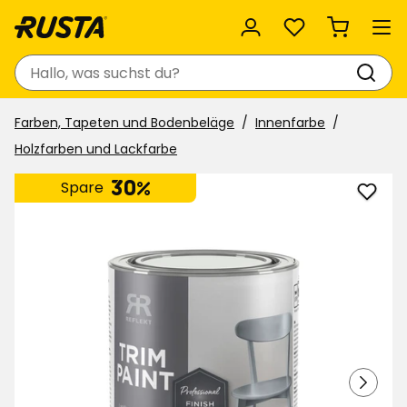
Favoriten
Suchen
Farben, Tapeten und Bodenbeläge
Innenfarbe
Holzfarben und Lackfarbe
30%
Spare
Lackf
Profe
finish
zu
Favor
hinzu