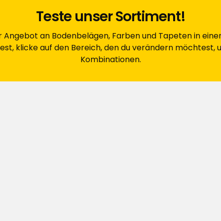
Teste unser Sortiment!
er Angebot an Bodenbelägen, Farben und Tapeten in ei
eiß aber nicht, wie sich die Farbe im
st, klicke auf den Bereich, den du verändern möchtest, 
Kombinationen.
Originalsprache anzeigen
 schlecht. Man muss vier Anstriche
gewöhnlich leicht verlaufen. Bei den
n sich leichter verarbeiten und
arben.)
Originalsprache anzeigen