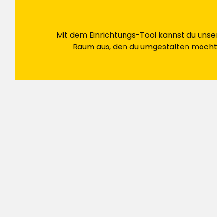
Claes C
•
Vor 2 Monaten
CC
Mit dem Einrichtungs-Tool kannst du uns
Das Ergebnis war eine gute 4 von 5, ich w
Laufe der Zeit entwickelt.
Raum aus, den du umgestalten möchte
Übersetzt aus dem Schwedischen
•
Auf 
Mimmi
•
Vor 2 Monaten
M
Die Deckkraft der weißen Farbe ist sehr
machen, die alle sehr flüssig sind und un
anderen Farben ist das anders. Sie lasse
decken recht gut. (Gilt für die weißen F
Übersetzt aus dem Schwedischen
•
Auf 
Jari
•
Vor 2 Wochen
J