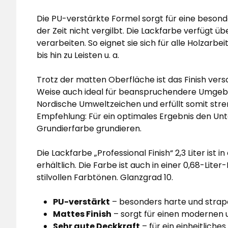
Die PU-verstärkte Formel sorgt für eine besond
der Zeit nicht vergilbt. Die Lackfarbe verfügt üb
verarbeiten. So eignet sie sich für alle Holzar
bis hin zu Leisten u. a.
Trotz der matten Oberfläche ist das Finish vers
Weise auch ideal für beanspruchendere Umgeb
Nordische Umweltzeichen und erfüllt somit str
Empfehlung: Für ein optimales Ergebnis den Un
Grundierfarbe grundieren.
Die Lackfarbe „Professional Finish“ 2,3 Liter ist
erhältlich. Die Farbe ist auch in einer 0,68-Lit
stilvollen Farbtönen. Glanzgrad 10.
PU-verstärkt
– besonders harte und strap
Mattes Finish
– sorgt für einen modernen u
Sehr gute Deckkraft
– für ein einheitliche