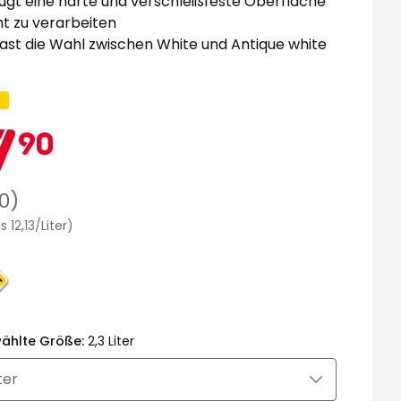
ugt eine harte und verschleißfeste Oberfläche
ht zu verarbeiten
ast die Wahl zwischen White und Antique white
agnenname:
itgliedspreis
27,90
7
90
€
lärer
0)
Preisvergleich
s 12,13/Liter)
12,13
€
/Liter
ählte Größe:
2,3 Liter