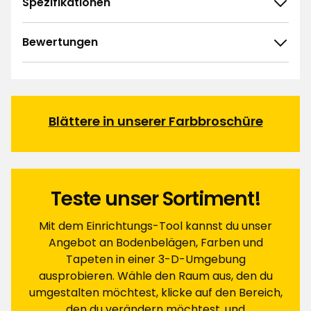
Spezifikationen
Bewertungen
4.6
5
☆
4
☆
3
☆
2
☆
Blättere in unserer Farbbroschüre
92 ratings
1
☆
Sortieren nach
Filtern nach
Teste unser Sortiment!
Bewertungen (92)
Mit dem Einrichtungs-Tool kannst du unser
Angebot an Bodenbelägen, Farben und
Tapeten in einer 3-D-Umgebung
Anna S
AS
ausprobieren. Wähle den Raum aus, den du
umgestalten möchtest, klicke auf den Bereich,
Leider war die Farbrolle zum Lackieren nicht zu
den du verändern möchtest, und