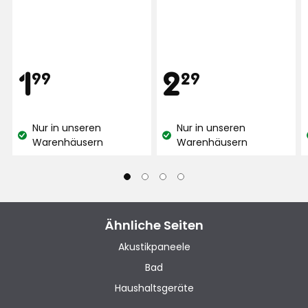
Preis
Preis
1,99
2,29
1
2
99
29
€
€
Nur in unseren
Nur in unseren
Lagerbestand:
Lagerbestand:
Warenhäusern
Warenhäusern
Ähnliche Seiten
Akustikpaneele
Bad
Haushaltsgeräte