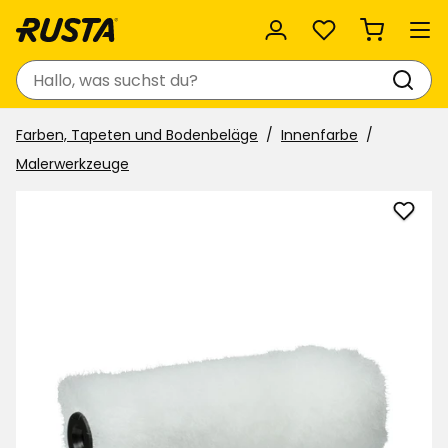
Favoriten
Suchen
Farben, Tapeten und Bodenbeläge
Innenfarbe
Malerwerkzeuge
Farbr
Stan
zu
Favor
hinzu