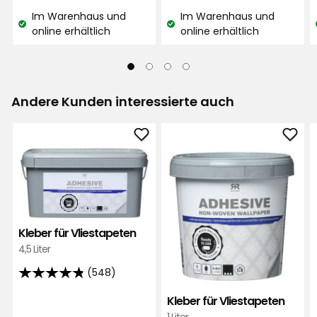
€
€
Eeva-Riitta H
EH
Im Warenhaus und
Im Warenhaus und
Lagerbestand:
Lagerbestand:
online erhältlich
online erhältlich
Vor 2 Wochen
Mehr Bewertungen
Andere Kunden interessierte auch
Verified by Trustvoice
Kleber
Kleb
für
für
Vliestapeten
Vlie
zu
zu
Favoriten
Favo
hinzufügen
hinz
Kleber für Vliestapeten
4,5 Liter
(548)
4.8
von
Kleber für Vliestapeten
5