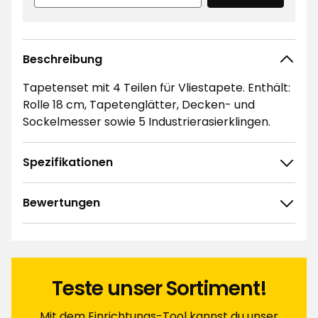
Beschreibung
Tapetenset mit 4 Teilen für Vliestapete. Enthält:
Rolle 18 cm, Tapetenglätter, Decken- und
Sockelmesser sowie 5 Industrierasierklingen.
Spezifikationen
Bewertungen
4.6
5
☆
4
☆
3
☆
2
☆
Teste unser Sortiment!
96 ratings
1
☆
Sortieren nach
Mit dem Einrichtungs-Tool kannst du unser