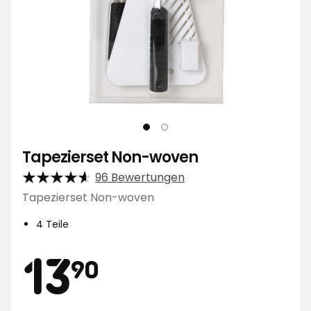
Tapezierset Non-woven
96 Bewertungen
Tapezierset Non-woven
4 Teile
Preis
13,90
13
90