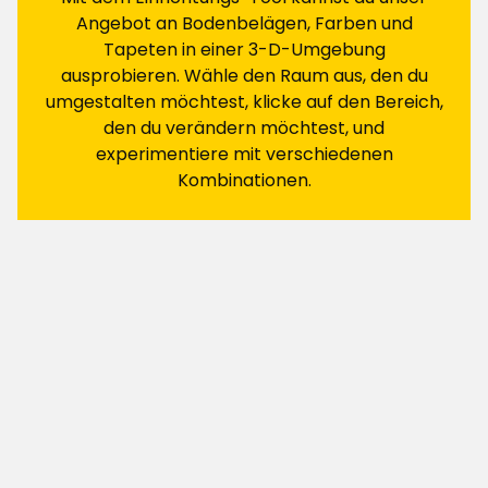
Angebot an Bodenbelägen, Farben und
Filtern nach
Tapeten in einer 3-D-Umgebung
ausprobieren. Wähle den Raum aus, den du
Bewertungen (96)
umgestalten möchtest, klicke auf den Bereich,
den du verändern möchtest, und
experimentiere mit verschiedenen
Stig
S
Kombinationen.
Die Klingen des Messers sind unbrauchbar, so
dünn, dass sie brechen; der Schaber ist in
Ordnung; die Walze ist auch in Ordnung, aber
etwas zu breit für die Rinne.
Übersetzt aus dem Schwedischen
•
Auf Originalsprache anzeigen
Vor 3 Monaten
Britt M
BM