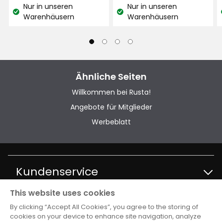
€
€
4,42
Nur in unseren
Nur in unseren
€
Lagerbestand:
Lagerbestand:
Warenhäusern
Warenhäusern
/Liter
Ähnliche Seiten
Willkommen bei Rusta!
Angebote für Mitglieder
Werbeblatt
Kundenservice
This website uses cookies
Kontakt Kundenservice
Information
By clicking “Accept All Cookies”, you agree to the storing of
cookies on your device to enhance site navigation, analyze