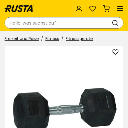
Favoriten
Suchen
Freizeit und Reise
Fitness
Fitnessgeräte
Hante
Hex
zu
Favor
hinzu