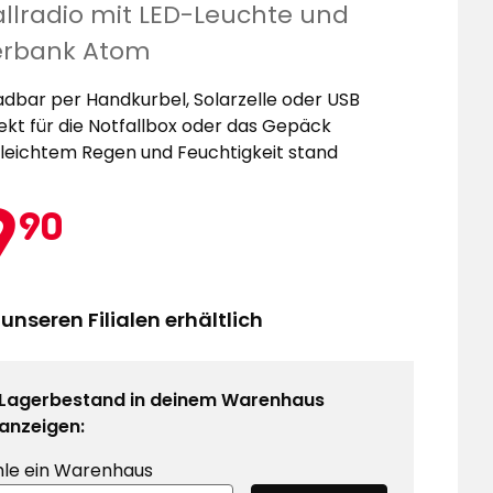
allradio mit LED-Leuchte und
hinzuf
rbank Atom
adbar per Handkurbel, Solarzelle oder USB
ekt für die Notfallbox oder das Gepäck
 leichtem Regen und Feuchtigkeit stand
ktionspreis
19,90
9
90
€
 unseren Filialen erhältlich
Lagerbestand in deinem Warenhaus
anzeigen:
le ein Warenhaus