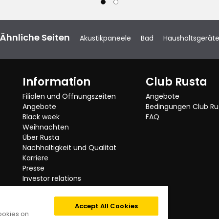
Originalsprache anzeigen
Ähnliche Seiten
Akustikpaneele
Bad
Haushaltsgerät
Information
Club Rusta
Originalsprache anzeigen
Filialen und Öffnungszeiten
Angebote
Angebote
Bedingungen Club Ru
Black week
FAQ
Weihnachten
Über Rusta
hrend der mehrtägigen Stromausfälle,
Nachhaltigkeit und Qualität
ürme erleiden mussten, dringend
Karriere
Presse
Originalsprache anzeigen
Investor relations
Getestete Produkte
Rusta ruft zurück
Accept All Cookies
Kategorien
cookies on