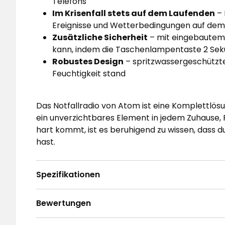
Telefons
Im Krisenfall stets auf dem Laufenden
– 
Ereignisse und Wetterbedingungen auf dem
Zusätzliche Sicherheit
– mit eingebautem 
kann, indem die Taschenlampentaste 2 Sek
Robustes Design
– spritzwassergeschützte
Feuchtigkeit stand
Das Notfallradio von Atom ist eine Komplettlösun
ein unverzichtbares Element in jedem Zuhause,
hart kommt, ist es beruhigend zu wissen, dass d
hast.
Spezifikationen
Bewertungen
5
☆