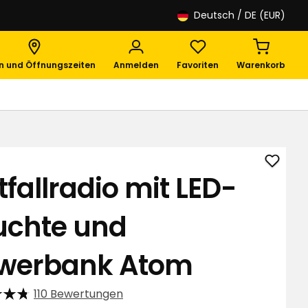
Deutsch
/ DE (EUR)
en und Öffnungszeiten
Anmelden
Favoriten
Warenkorb
Notfal
tfallradio mit LED-
mit
LED-
uchte und
Leuch
und
Power
werbank Atom
Atom
zu
110 Bewertungen
Favori