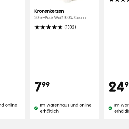
4.8
von
Kronenkerzen
5
20 er-Pack Weiß 100% Stearin
Sternen,
(1332)
4.8
basieren
von
auf
Originalsprache anzeigen
5
923
Sternen,
Bewertu
basierend
auf
1332
ellendem Klang. Scheint relativ robust
Bewertungen
Preis
Pre
9
7,99
7
24
.
99
9
Originalsprache anzeigen
€
d online
Im Warenhaus und online
Im War
Lagerbestand:
Lagerbest
erhältlich
erhältl