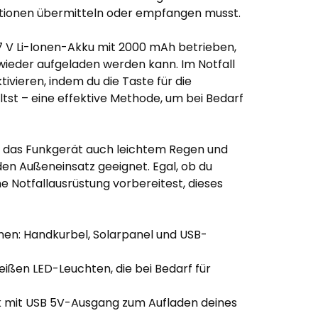
ationen übermitteln oder empfangen musst.
7 V Li-Ionen-Akku mit 2000 mAh betrieben,
 wieder aufgeladen werden kann. Im Notfall
vieren, indem du die Taste für die
st – eine effektive Methode, um bei Bedarf
t das Funkgerät auch leichtem Regen und
den Außeneinsatz geeignet. Egal, ob du
ne Notfallausrüstung vorbereitest, dieses
nen: Handkurbel, Solarpanel und USB-
eißen LED-Leuchten, die bei Bedarf für
k mit USB 5V-Ausgang zum Aufladen deines