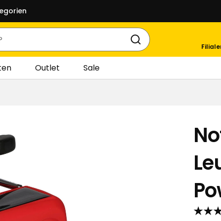
egorien
Filial
ten
Outlet
Sale
No
Le
Po