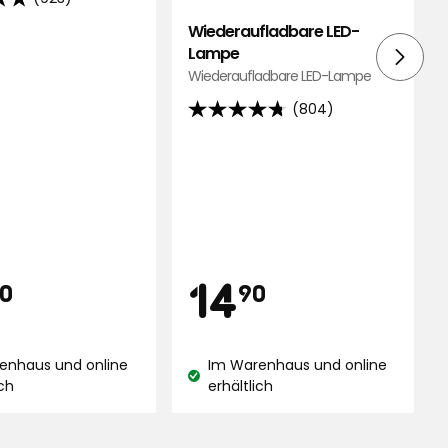
Wiederaufladbare LED-
Lampe
Wiederaufladbare LED-Lampe
d
(804)
4.7
von
5
ngen
Sternen,
basierend
auf
804
is
Preis
24,90
14,90
14
Bewertungen
0
90
€
€
enhaus und online
Im Warenhaus und online
and:
Lagerbestand:
ich
erhältlich