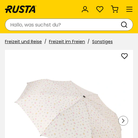
Favoriten
Suchen
Freizeit und Reise
Freizeit im Freien
Sonstiges
Rege
zu
Favor
hinzu