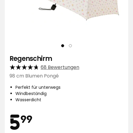
Regenschirm
68 Bewertungen
98 cm Blumen Pongé
Perfekt für unterwegs
Windbeständig
Wasserdicht
Preis
5,99
5
99