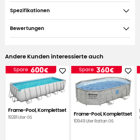
Spezifikationen
Bewertungen
4.7
5
☆
4
☆
3
☆
Andere Kunden interessierte auch
2
☆
68 ratings
1
☆
Preis
Preis
600
360
600€
360€
Spare
Spare
Frame-
Fra
€
€
Sortieren nach
Pool,
Pool,
Komplettset
Komp
Filtern nach
zu
zu
Favoriten
Favo
Bewertungen (68)
Frame-Pool, Komplettset
hinzufügen
hinz
Frame-Pool, Komplettset
19281 Liter GS
10949 Liter Rattan GS
Marianne
M