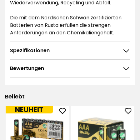
Wiederverwendung, Recycling und Abfall.
Die mit dem Nordischen Schwan zertifizierten
Batterien von Rusta erfüllen die strengen
Anforderungen an den Chemikaliengehalt.
Spezifikationen
Bewertungen
4.9
5
☆
4
☆
3
☆
Beliebt
2
☆
33 ratings
1
☆
NEUHEIT
Batterie
Batt
Sortieren nach
AAA
AAA
Ultra
Ultra
Filtern nach
Power
Powe