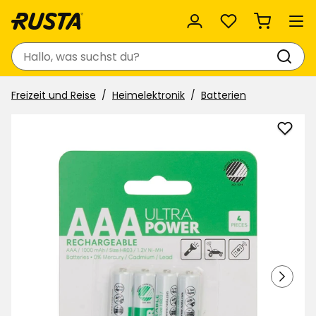
Favoriten
Suchen
Freizeit und Reise
Heimelektronik
Batterien
Batte
wiede
zu
Favor
hinzu