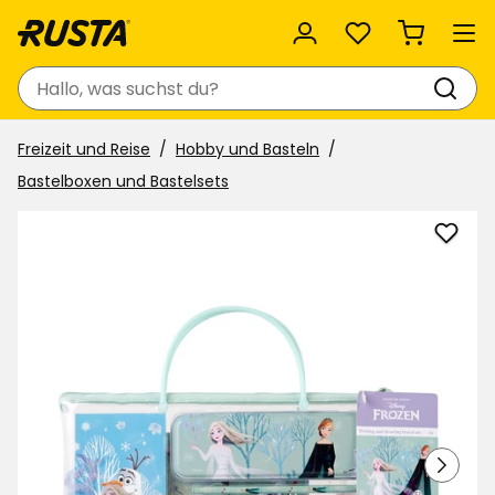
Favoriten
Suchen
Freizeit und Reise
Hobby und Basteln
Bastelboxen und Bastelsets
Mal-
und
Schre
zu
Favor
hinzu