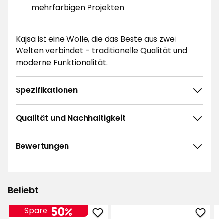
mehrfarbigen Projekten
Kajsa ist eine Wolle, die das Beste aus zwei
Welten verbindet – traditionelle Qualität und
moderne Funktionalität.
Spezifikationen
Qualität und Nachhaltigkeit
Bewertungen
4.8
5
☆
4
☆
3
☆
Beliebt
2
☆
38 ratings
1
☆
50%
Spare
Wolle
Woll