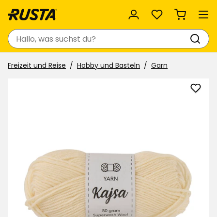
Favoriten
Suchen
Freizeit und Reise
Hobby und Basteln
Garn
Wolle
Kajsa
zu
Favor
hinzu