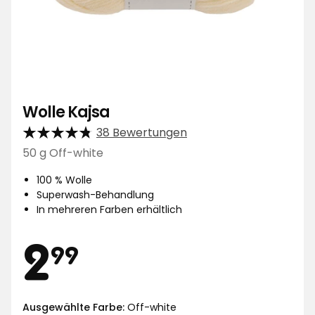
Wolle Kajsa
38 Bewertungen
50 g Off-white
100 % Wolle
Superwash-Behandlung
In mehreren Farben erhältlich
Preis
2,99
2
99
Ausgewählte Farbe:
Off-white