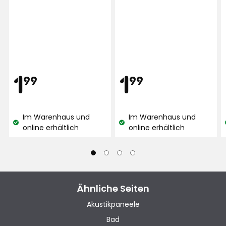
Preis
Preis
1,99
1,99
1
1
99
99
€
€
Im Warenhaus und
Im Warenhaus und
Lagerbestand:
Lagerbestand:
online erhältlich
online erhältlich
Ähnliche Seiten
Akustikpaneele
Bad