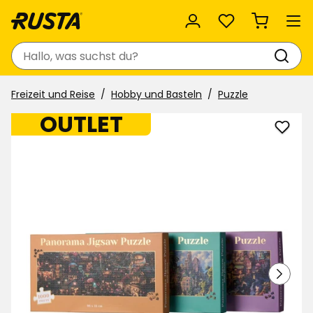
Favoriten
Suchen
Freizeit und Reise
Hobby und Basteln
Puzzle
OUTLET
Puzzl
Pano
zu
Favor
hinzu