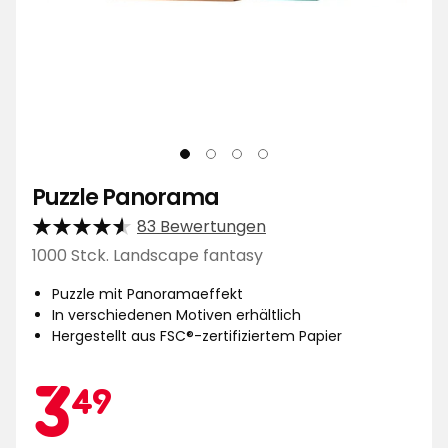
Puzzle Panorama
83 Bewertungen
1000 Stck. Landscape fantasy
Puzzle mit Panoramaeffekt
In verschiedenen Motiven erhältlich
Hergestellt aus FSC®-zertifiziertem Papier
Aktionspreis
3,49
3
49