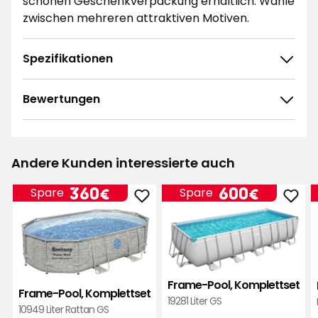
schönen Geschenkverpackung erhältlich. Wähle
zwischen mehreren attraktiven Motiven.
Spezifikationen
Bewertungen
4.5
5
☆
4
☆
3
☆
Andere Kunden interessierte auch
2
☆
83 ratings
1
☆
Preis
Preis
360
600
360€
600€
Spare
Spare
Frame-
Fra
€
€
Sortieren nach
Pool,
Pool,
Komplettset
Komp
Filtern nach
zu
zu
Favoriten
Favo
Bewertungen (83)
Frame-Pool, Komplettset
hinzufügen
hinz
Frame-Pool, Komplettset
19281 Liter GS
10949 Liter Rattan GS