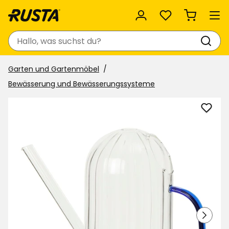
Favoriten
Suchen
Garten und Gartenmöbel
Bewässerung und Bewässerungssysteme
Gieß
Flora
zu
Favor
hinzu