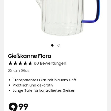
Gießkanne Flora
80 Bewertungen
22 cm Glas
Transparentes Glas mit blauem Griff
Praktisch und dekorativ
Lange Tülle für kontrolliertes Gießen
Preis
9,99
9
99