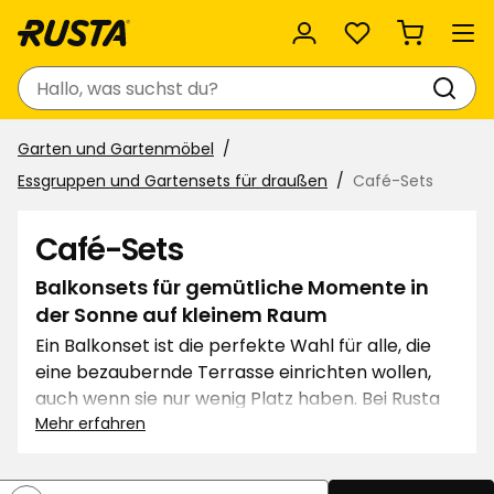
Favoriten
Suchen
Garten und Gartenmöbel
Essgruppen und Gartensets für draußen
Café-Sets
Café-Sets
Balkonsets für gemütliche Momente in
der Sonne auf kleinem Raum
Ein Balkonset ist die perfekte Wahl für alle, die
eine bezaubernde Terrasse einrichten wollen,
auch wenn sie nur wenig Platz haben. Bei Rusta
findest du günstige Outdoor-Balkonsets die
Mehr erfahren
unter den Baum im Garten oder am Eingang
genauso gut passen wie auf einen kleinen Balkon.