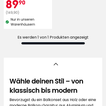
Aktionspreis
89,90
89
90
5
Sternen,
Regulärer
€
(149,90)
basierend
Preis
Nur in unseren
auf
149,90
Lagerbestand:
Warenhäusern
59
€
Bewertungen
Es werden 1 von 1 Produkten angezeigt
Wähle deinen Stil – von
klassisch bis modern
Bevorzugst du ein Balkonset aus Holz oder eine
moderne Balkon-Garnitur aus Aluminium und