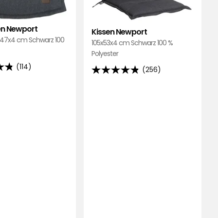
en Newport
Kissen Newport
5/47x4 cm Schwarz 100
105x53x4 cm Schwarz 100 %
Polyester
(114)
(256)
4.8
von
5
Sternen,
d
basierend
auf
256
ngen
Bewertungen