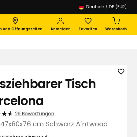
Deutsch
/ DE (EUR)
en und Öffnungszeiten
Anmelden
Favoriten
Warenkorb
Auszie
sziehbarer Tisch
Tisch
Barce
rcelona
zu
Favori
hinzuf
29 Bewertungen
247x80x76 cm Schwarz Aintwood