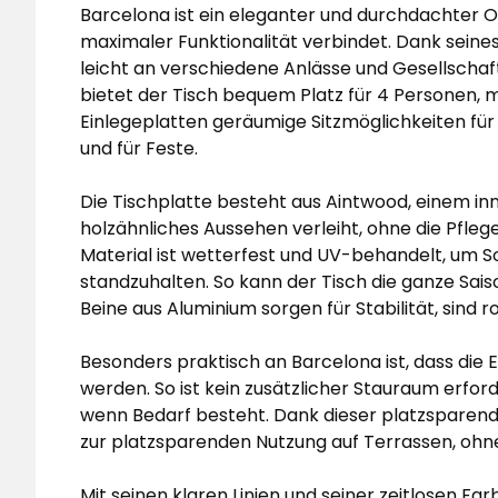
Barcelona ist ein eleganter und durchdachter 
maximaler Funktionalität verbindet. Dank seines
leicht an verschiedene Anlässe und Gesellschaf
bietet der Tisch bequem Platz für 4 Personen, mi
Einlegeplatten geräumige Sitzmöglichkeiten für 
und für Feste.
Die Tischplatte besteht aus Aintwood, einem inno
holzähnliches Aussehen verleiht, ohne die Pfle
Material ist wetterfest und UV-behandelt, u
standzuhalten. So kann der Tisch die ganze Sai
Beine aus Aluminium sorgen für Stabilität, sind ro
Besonders praktisch an Barcelona ist, dass die 
werden. So ist kein zusätzlicher Stauraum erforde
wenn Bedarf besteht. Dank dieser platzsparend
zur platzsparenden Nutzung auf Terrassen, ohne 
Mit seinen klaren Linien und seiner zeitlosen F