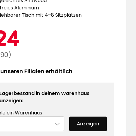
geleichtes Aintwood
freies Aluminium
iehbarer Tisch mit 4–8 Sitzplätzen
ktionspreis
324
24
€
lärer
,90)
 unseren Filialen erhältlich
90
Lagerbestand in deinem Warenhaus
anzeigen:
le ein Warenhaus
Anzeigen