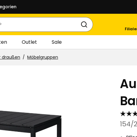
egorien
Filial
ten
Outlet
Sale
r draußen
Möbelgruppen
Au
Ba
154/