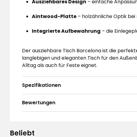
Ausziehbares Design
– einfache Anpassun
Aintwood-Platte
– holzähnliche Optik be
Integrierte Aufbewahrung
– die Einlegep
Der ausziehbare Tisch Barcelona ist die perfekte W
langlebigen und eleganten Tisch für den Außenb
Alltag als auch für Feste eignet.
Spezifikationen
Bewertungen
4.5
5
☆
4
☆
3
☆
Beliebt
2
☆