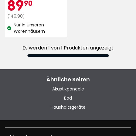
Aktionspreis
89,90
89
90
5
Sternen,
Regulärer
€
(149,90)
basierend
Preis
Nur in unseren
auf
149,90
Lagerbestand:
Warenhäusern
57
€
Bewertungen
Es werden 1 von 1 Produkten angezeigt
Ähnliche Seiten
Akustikpaneele
Bad
Haushaltsgeräte