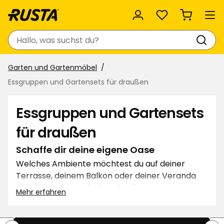
Favoriten
Suchen
Garten und Gartenmöbel
Essgruppen und Gartensets für draußen
Essgruppen und Gartensets
für draußen
Schaffe dir deine eigene Oase
Welches Ambiente möchtest du auf deiner
Terrasse, deinem Balkon oder deiner Veranda
schaffen? Bei uns findest du alles – von
Mehr erfahren
modernen, pflegeleichten Gartenmöbeln aus
Aintwood und Glas bis hin zu klassischen Tischen
und Stühlen aus Polyrattan oder FSC-