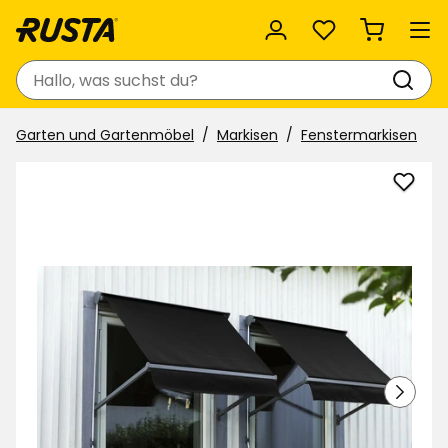
Favoriten
Suchen
Garten und Gartenmöbel
Markisen
Fenstermarkisen
Fenst
zu
Favor
hinzu