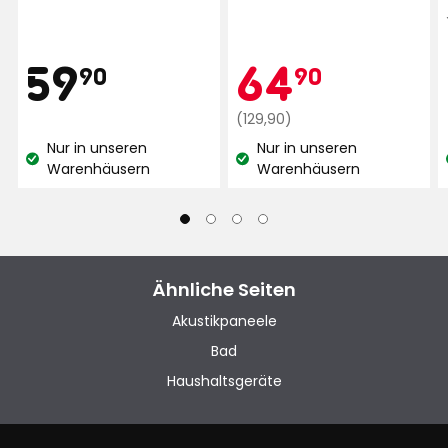
Preis
59,90
Aktionspr
64,90
59
64
90
90
€
Regulärer
€
(129,90)
Preis
Nur in unseren
Nur in unseren
129,90
Lagerbestand:
Lagerbestand:
Warenhäusern
Warenhäusern
€
Ähnliche Seiten
Akustikpaneele
Bad
Haushaltsgeräte