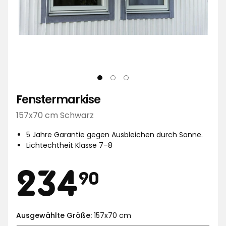
Fenstermarkise
157x70 cm Schwarz
5 Jahre Garantie gegen Ausbleichen durch Sonne.
Lichtechtheit Klasse 7–8
Preis
234,90
234
90
€
Ausgewählte Größe:
157x70 cm