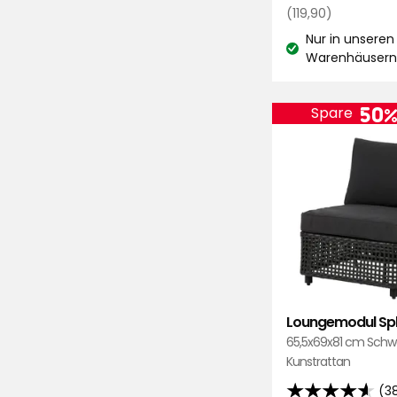
Regulärer
€
(119,90)
basierend
Preis
Nur in unseren
auf
119,90
Lagerbestand:
Warenhäuser
46
€
Bewertungen
50
Spare
Loungemodul Spl
65,5x69x81 cm Schw
Kunstrattan
(3