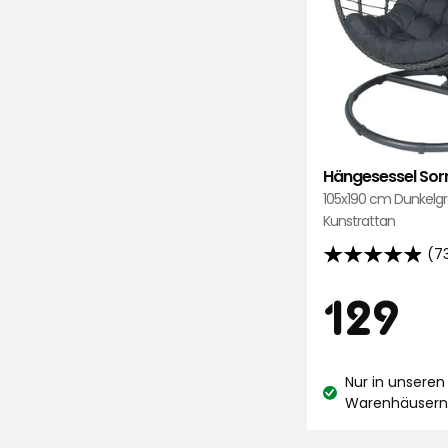
Hängesessel Sor
105x190 cm Dunkelg
Kunstrattan
(7
4.9
von
Preis
1
129
5
Sternen,
€
basierend
Nur in unseren
auf
Lagerbestand:
Warenhäuser
736
Bewertungen