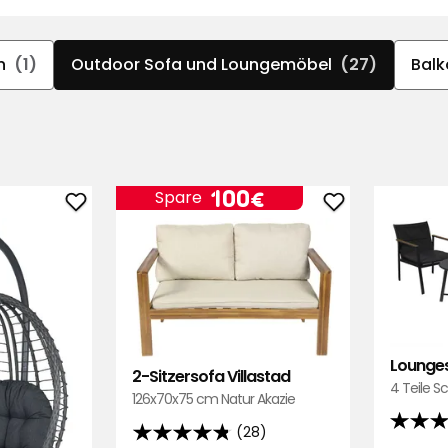
n
(1)
Outdoor Sofa und Loungemöbel
(27)
Balk
Preis
100
100€
Spare
Hängesessel
2-
€
Sorrento
Sitzersofa
zu
Villastad
Favoriten
zu
hinzufügen
Favoriten
hinzufügen
Lounges
2-Sitzersofa Villastad
4 Teile S
126x70x75 cm Natur Akazie
4.8
(28)
4.8