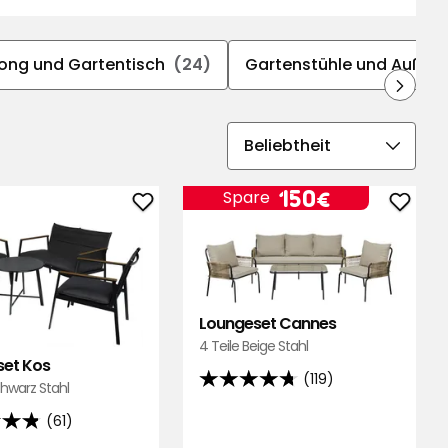
ong und Gartentisch
(24)
Gartenstühle und Außen
Sortierreihenfolge
auswählen
Preis
150
150€
Spare
Loungeset
Loung
€
Kos
Cann
zu
zu
Favoriten
Favor
hinzufügen
hinzu
Loungeset Cannes
4 Teile Beige Stahl
et Kos
(119)
4.7
chwarz Stahl
von
(61)
5