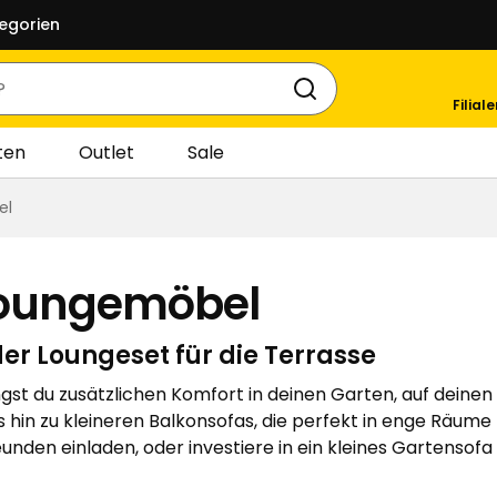
egorien
Filial
ten
Outlet
Sale
el
Loungemöbel
er Loungeset für die Terrasse
st du zusätzlichen Komfort in deinen Garten, auf deinen B
 hin zu kleineren Balkonsofas, die perfekt in enge Räu
nden einladen, oder investiere in ein kleines Gartensofa