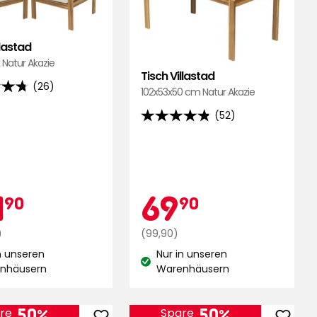
Favoriten
Favor
hinzufügen
hinzu
llastad
 Natur Akazie
Tisch Villastad
(26)
102x53x50 cm Natur Akazie
(52)
4.8
von
,
5
end
Sternen,
basierend
tionspreis
161,90
Aktionsprei
69,90
1
69
90
90
auf
ungen
52
r
€
Regulärer
€
)
(99,90)
Bewertungen
Preis
n unseren
Nur in unseren
99,90
stand:
Lagerbestand:
nhäusern
Warenhäusern
€
50%
50%
re
Spare