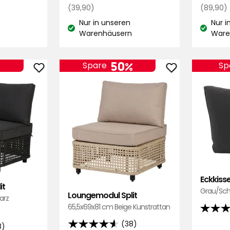
Bewert
Regulärer
€
Reguläre
(39,90)
(89,90)
22
Preis
Preis
Nur in unseren
Nur i
Bewertungen
39,90
89,90
Lagerbestand:
Lagerbe
n
Warenhäusern
Ware
€
€
%
50%
Spare
Sp
Loungemodul
Loungemodul
Split
Split
zu
zu
Favoriten
Favoriten
hinzufügen
hinzufügen
Eckkisse
it
Grau/Sch
Loungemodul Split
arz
65,5x69x81 cm Beige Kunstrattan
4.7
(38)
von
8)
4.6