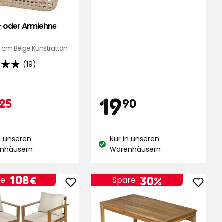
5
Sternen,
 oder Armlehne
basierend
auf
 cm Beige Kunstrattan
57
(19)
Bewertungen
Preis
tionspreis
24,25
19,90
19
25
90
,
end
r
€
€
n unseren
Nur in unseren
stand:
Lagerbestand:
nhäusern
Warenhäusern
ungen
Preis
108
108€
30%
re
Spare
Stuhl
Tisch
€
Villastad
Villas
zu
zu