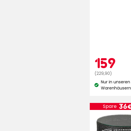
5
Sternen,
basierend
auf
22
Bewertungen
Aktio
15
159
Regulärer
€
(229,90)
Preis
Nur in unseren
229,90
Lagerbestand:
Warenhäuser
€
Prei
36
Spare