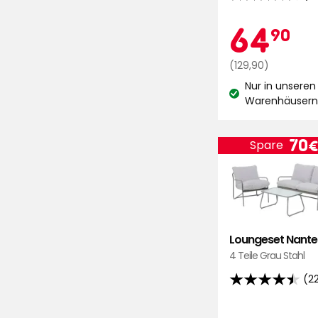
4.6
von
Aktio
6
64
90
5
Sternen,
Regulärer
€
(129,90)
basierend
Preis
Nur in unseren
auf
129,90
Lagerbestand:
Warenhäuser
38
€
Bewertungen
Prei
70
Spare
Loungeset Nante
4 Teile Grau Stahl
(2
4.5
von