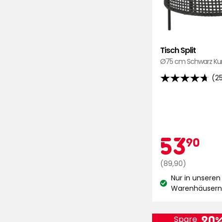
Tisch Split
Ø75 cm Schwarz Kun
(2
4.7
von
5
Sternen,
basierend
Aktio
5
53
90
auf
25
Regulärer
€
(89,90)
Bewertungen
Preis
Nur in unseren
89,90
Lagerbestand:
Warenhäuser
€
20
Spare