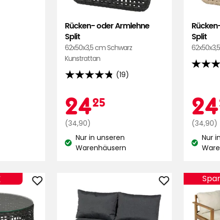
Rücken- oder Armlehne
Rücken-
Split
Split
62x50x3,5 cm Schwarz
62x50x3,5
Kunstrattan
4.8
(19)
4.8
von
von
5
nspreis
9
Aktionspreis
24,25
Ak
24
24
25
5
Sternen
Sternen,
basier
Regulärer
€
Reguläre
(34,90)
(34,90)
basierend
auf
Preis
Preis
Nur in unseren
Nur i
auf
19
34,90
34,90
Lagerbestand:
Lagerbe
n
Warenhäusern
Ware
19
Bewert
€
€
Bewertungen
s
36
€
Spa
Tisch
Loungesofa
€
Split
Torino
zu
zu