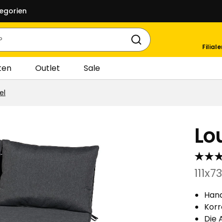
egorien
Filial
ten
Outlet
Sale
el
Lo
111x
Hand
Korr
Die 