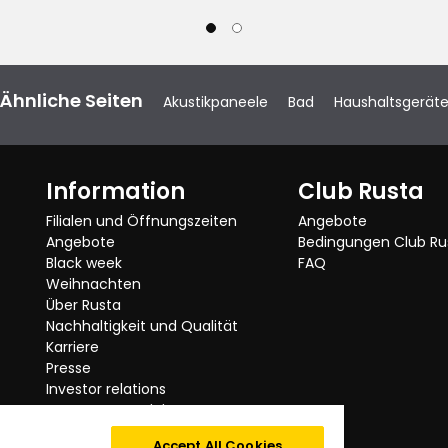
n Balkon passt. Mit den
 kleines Bett daraus machen und
rde viel Freude daran haben!
Ähnliche Seiten
Akustikpaneele
Bad
Haushaltsgerät
Originalsprache anzeigen
1
Information
Club Rusta
Filialen und Öffnungszeiten
Angebote
Angebote
Bedingungen Club Ru
, die auch als Lager verwendet
Black week
FAQ
artet…
Weihnachten
Über Rusta
Originalsprache anzeigen
Nachhaltigkeit und Qualität
Karriere
Presse
Investor relations
Getestete Produkte
Rusta ruft zurück
rehte es sich immer im Kreis.
Accept All Cookies