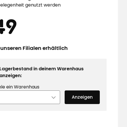
gelegenheit genutzt werden
eis
149
49
€
 unseren Filialen erhältlich
Lagerbestand in deinem Warenhaus
anzeigen:
le ein Warenhaus
Anzeigen