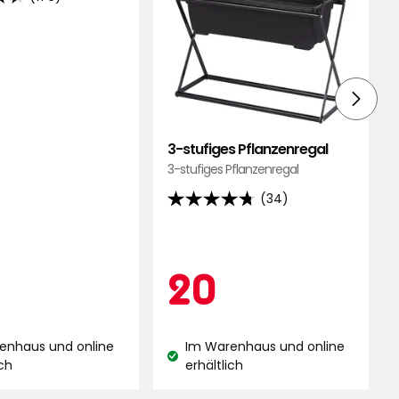
d
3-stufiges Pflanzenregal
ngen
3-stufiges Pflanzenregal
(34)
4.7
von
5
ionspreis
8,90
Aktionspreis
20
20
Sternen,
basierend
auf
€
€
34
enhaus und online
Im Warenhaus und online
Bewertungen
and:
Lagerbestand:
ich
erhältlich