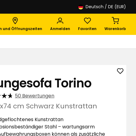
Deutsch
/ DE (EUR)
en und Öffnungszeiten
Anmelden
Favoriten
Warenkorb
Loung
ungesofa Torino
Torino
zu
50 Bewertungen
Favori
hinzuf
73x74 cm Schwarz Kunstrattan
geflochtenes Kunstrattan
osionsbeständiger Stahl – wartungsarm
Aufbewahrungsboxen können als zusätzliche