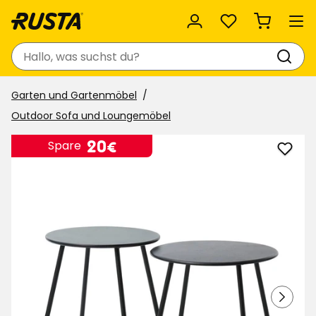
Favoriten
Suchen
Garten und Gartenmöbel
Outdoor Sofa und Loungemöbel
Preis
20
20€
Spare
Satzt
€
Paris
zu
Favor
hinzu