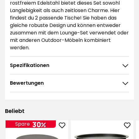
rostfreiem Edelstahl bietet dieses Set sowohl
Langlebigkeit als auch zeitlosen Charme. Hier
findest du 2 passende Tische! Sie haben das
gleiche robuste Design und können entweder
zusammen mit dem Lounge-Set verwendet oder
mit anderen Outdoor-Möbeln kombiniert
werden.
Spezifikationen
Bewertungen
4.8
5
☆
4
☆
3
☆
Beliebt
2
☆
100 ratings
1
☆
30%
Spare
Cafétisch
Tabl
Sortieren nach
Antibes
Melv