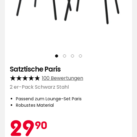
Satztische Paris
100 Bewertungen
2 er-Pack Schwarz Stahl
Passend zum Lounge-Set Paris
Robustes Material
Aktionspreis
29,90
29
90