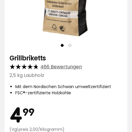
Grillbriketts
466 Bewertungen
2,5 kg Laubholz
Mit dem Nordischen Schwan umweltzertifiziert
FSC®-zertifizierte Holzkohle
Preis
4,99
4
99
Preisvergleich
(Vgl.preis 2,00/Kilogramm)