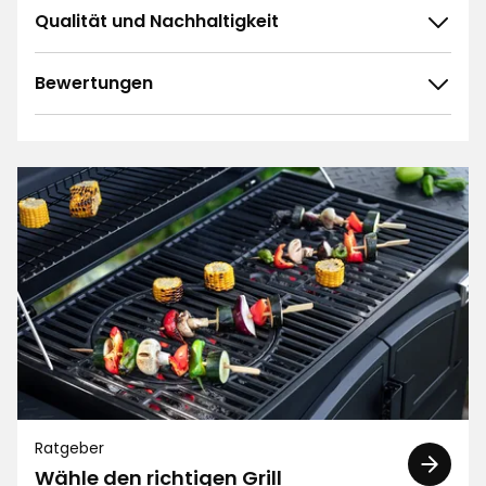
Qualität und Nachhaltigkeit
Bewertungen
4.7
5
☆
4
☆
3
☆
2
☆
466 ratings
1
☆
Sortieren nach
Filtern nach
Bewertungen (466)
Michael K
MK
Ratgeber
Wähle den richtigen Grill