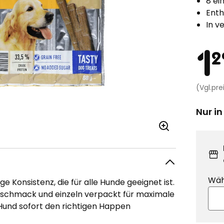
8 ei
Enth
In v
Pr
1
2
(Vgl.pr
Nur in
Wäh
e Konsistenz, die für alle Hunde geeignet ist.
eschmack und einzeln verpackt für maximale
r Hund sofort den richtigen Happen