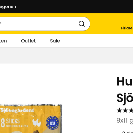
egorien
Filial
ten
Outlet
Sale
Hu
Sj
8x11