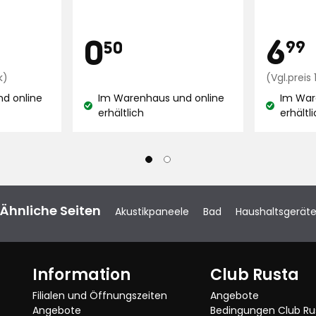
Bewertu
Pre
Preis
0,50
6
0
99
50
Preisvergleich
€
k)
(Vgl.prei
0,06
d online
Im Warenhaus und online
Im War
€
Lagerbestand:
Lagerbest
erhältlich
erhältl
/Stück
Ähnliche Seiten
Akustikpaneele
Bad
Haushaltsgerät
Information
Club Rusta
Filialen und Öffnungszeiten
Angebote
Angebote
Bedingungen Club Ru