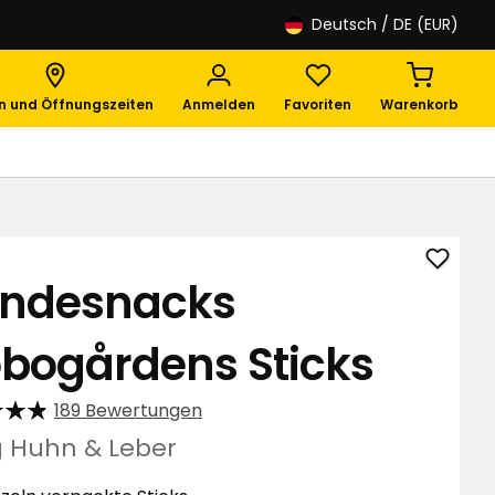
Deutsch
/ DE (EUR)
en und Öffnungszeiten
Anmelden
Favoriten
Warenkorb
Hunde
ndesnacks
Sjöbo
Sticks
öbogårdens Sticks
zu
Favori
hinzuf
189 Bewertungen
 g Huhn & Leber