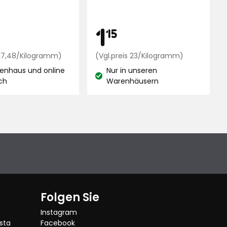
ngen
is
Preis
6,99
1,15
1
15
€
Preisvergleich
€
Preisverglei
s 17,48/Kilogramm)
(Vgl.preis 23/Kilogramm)
17,48
23
enhaus und online
Nur in unseren
€
€
and:
Lagerbestand:
ich
Warenhäusern
/Kilogramm
/Kilogr
e
Folgen Sie
Instagram
sta
Facebook