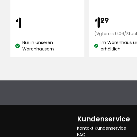
auf
2218
Preis
Preis
1,29
1
1
1
29
Bewertungen
€
€
(Vgl.preis 0,06/Stüc
Nur in unseren
Im Warenhaus un
Lagerbestand:
Lagerbestand:
Warenhäusern
erhältlich
Kundenservice
Kontakt Kundenservice
FAQ