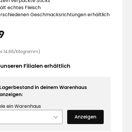
nzeln verpackte Sticks
ält echtes Fleisch
erschiedenen Geschmacksrichtungen erhältlich
eis
1,29
9
€
Preisvergleich
eis 14,66/Kilogramm)
14,66
€
 unseren Filialen erhältlich
/Kilogramm
Lagerbestand in deinem Warenhaus
anzeigen:
le ein Warenhaus
Anzeigen