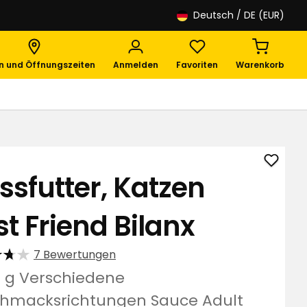
Deutsch
/ DE (EUR)
en und Öffnungszeiten
Anmelden
Favoriten
Warenkorb
Nassfu
ssfutter, Katzen
Katze
Best
st Friend Bilanx
Friend
Bilanx
zu
7 Bewertungen
Favori
5 g Verschiedene
hinzuf
hmacksrichtungen Sauce Adult