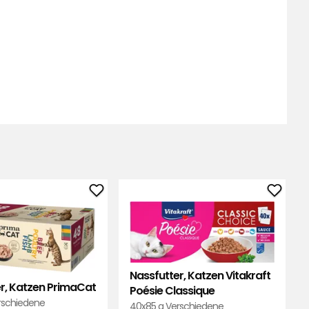
Nassfutter,
Nassfu
Katzen
Katze
PrimaCat
Vitakr
zu
Poési
Favoriten
Class
Nassfutter, Katzen Vitakraft
hinzufügen
zu
r, Katzen PrimaCat
Poésie Classique
Favori
rschiedene
40x85 g Verschiedene