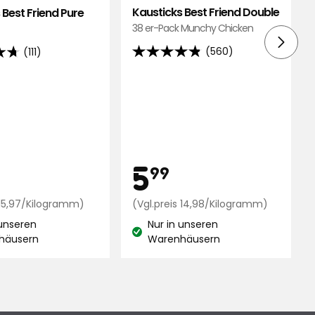
Kausticks Best Friend Double
 Best Friend Pure
38 er-Pack Munchy Chicken
(560)
(111)
4.8
von
5
Sternen,
basierend
d
auf
560
is
Preis
5,99
5,99
5
99
Bewertungen
ngen
€
Preisvergleich
€
Preisverg
 15,97/Kilogramm)
(Vgl.preis 14,98/Kilogramm)
15,97
14,98
 unseren
Nur in unseren
€
€
and:
Lagerbestand:
häusern
Warenhäusern
/Kilogramm
/Kilo