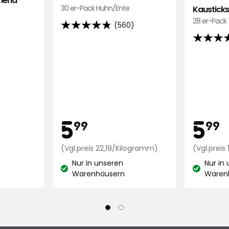
riend
30 er-Pack Huhn/Ente
Kausticks
28 er-Pack
(560)
4.8
von
4.7
5
von
Sternen,
5
basierend
Sternen,
auf
basieren
560
auf
Bewertungen
111
Preis
Pre
9
5,99
5
5
99
99
Bewertu
Preisvergleich
€
Preisvergleich
(Vgl.preis 22,19/Kilogramm)
(Vgl.preis
1,00
22,19
Nur in unseren
Nur in
€
€
Lagerbestand:
Lagerbest
Warenhäusern
Waren
/Liter
/Kilogramm