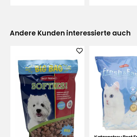
Monica B
•
Vor 3 Monaten
MB
Andere Kunden interessierte auch
Hundesnacks
Tore F
•
Vor 6 Monaten
TF
Best
Friend
Softies
zu
Favoriten
hinzufügen