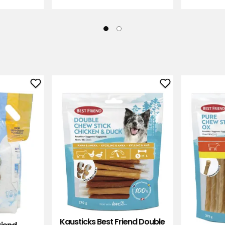
Katzenstreu
Kausticks
Best
Best
Friend
Friend
Fresh
Double
&
zu
Easy
Favoriten
Verified by Trustvoice
zu
hinzufügen
Favoriten
hinzufügen
Kausticks Best Friend Double