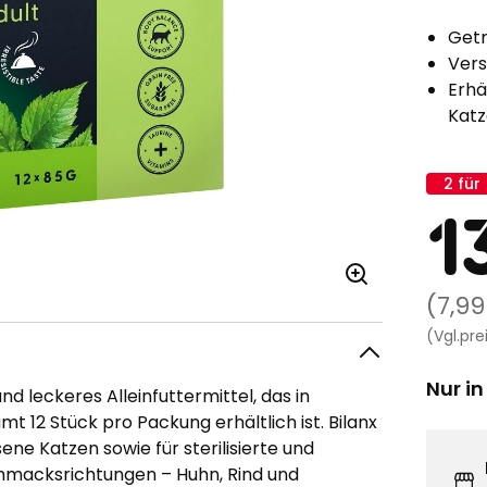
Getr
Vers
Erhä
Kat
2 für
Kamp
A
1
Regu
(7,99
Preis
(Vgl.pr
7,99
Nur in
nd leckeres Alleinfuttermittel, das in
€
t 12 Stück pro Packung erhältlich ist. Bilanx
/Stü
ene Katzen sowie für sterilisierte und
chmacksrichtungen – Huhn, Rind und