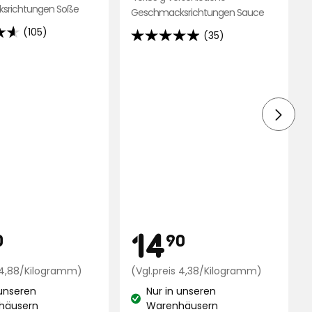
hinzu
srichtungen Soße
Geschmacksrichtungen Sauce
(105)
(35)
4.9
von
5
Sternen,
d
basierend
auf
35
ngen
Bewertungen
is
Preis
19,90
14,90
14
0
90
€
Preisvergleich
€
Preisvergl
s 4,88/Kilogramm)
(Vgl.preis 4,38/Kilogramm)
4,88
4,38
 unseren
Nur in unseren
€
€
and:
Lagerbestand:
häusern
Warenhäusern
/Kilogramm
/Kilog