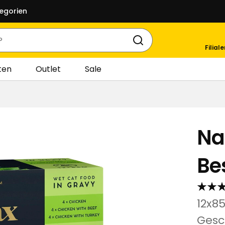
egorien
Filial
ten
Outlet
Sale
Na
Be
12x8
Gesc