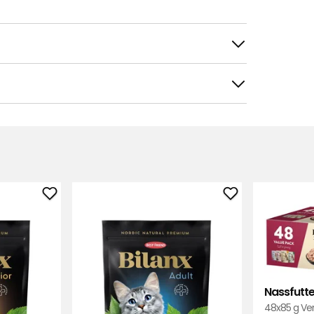
tieren nach
Filtern nach
Trockenfutter,
Trockenfutter,
Katzen
Katzen
Best
Best
Friend
Friend
Bilanx
Bilanx
zu
zu
ckt.
Nassfutte
Favoriten
Favoriten
48x85 g Ve