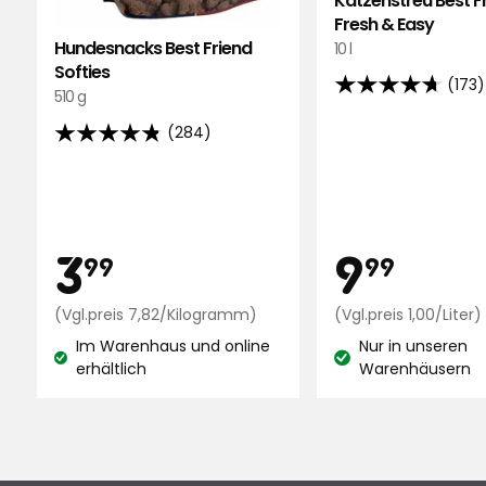
Katzenstreu Best F
Fresh & Easy
Hundesnacks Best Friend
10 l
Softies
(173)
4.7
510 g
von
(284)
4.8
5
von
Sternen,
5
basierend
Sternen,
auf
basierend
Preis
Preis
3,99
9,9
173
3
9
99
99
auf
Bewertungen
284
€
Preisvergleich
€
(Vgl.preis 7,82/Kilogramm)
(Vgl.preis 1,00/Liter)
Bewertungen
7,82
Im Warenhaus und online
Nur in unseren
€
Lagerbestand:
Lagerbestand:
erhältlich
Warenhäusern
/Kilogramm