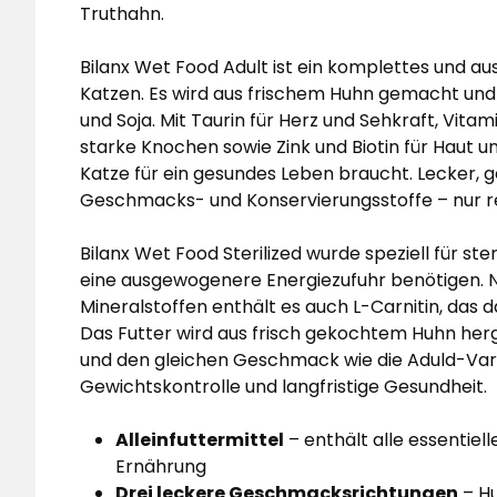
Truthahn.
Bilanx Wet Food Adult ist ein komplettes und 
Katzen. Es wird aus frischem Huhn gemacht und i
und Soja. Mit Taurin für Herz und Sehkraft, Vita
starke Knochen sowie Zink und Biotin für Haut und
Katze für ein gesundes Leben braucht. Lecker, g
Geschmacks- und Konservierungsstoffe – nur re
Bilanx Wet Food Sterilized wurde speziell für ster
eine ausgewogenere Energiezufuhr benötigen. N
Mineralstoffen enthält es auch L-Carnitin, das d
Das Futter wird aus frisch gekochtem Huhn herge
und den gleichen Geschmack wie die Aduld-Varia
Gewichtskontrolle und langfristige Gesundheit.
Alleinfuttermittel
– enthält alle essentiel
Ernährung
Drei leckere Geschmacksrichtungen
– Hu