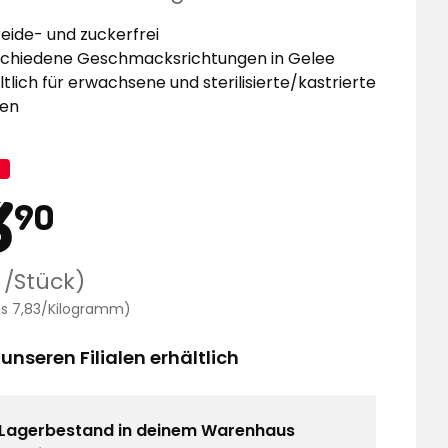
eide- und zuckerfrei
chiedene Geschmacksrichtungen in Gelee
ltlich für erwachsene und sterilisierte/kastrierte
zen
agnenname:
ktionspreis
13,90
3
90
€
lärer
 /Stück)
Preisvergleich
eis 7,83/Kilogramm)
7,83
€
 unseren Filialen erhältlich
/Kilogramm
ck
Lagerbestand in deinem Warenhaus