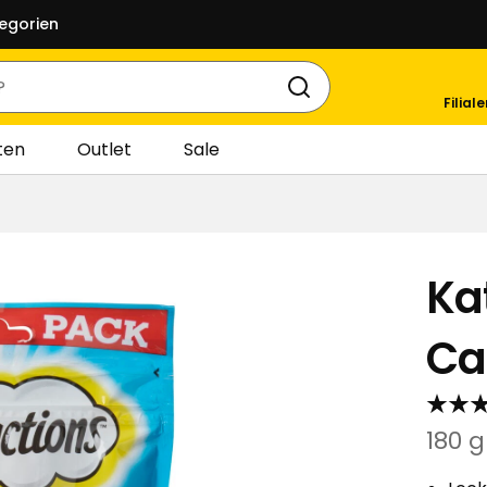
egorien
Filial
ten
Outlet
Sale
Ka
Ca
180 