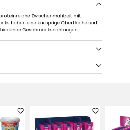
 proteinreiche Zwischenmahlzeit mit
nacks haben eine knusprige Oberfläche und
erschiedenen Geschmacksrichtungen.
tieren nach
Filtern nach
Katzensnack
Katzensnack
Sjöbogårdens
Vitakraft
zu
Cat