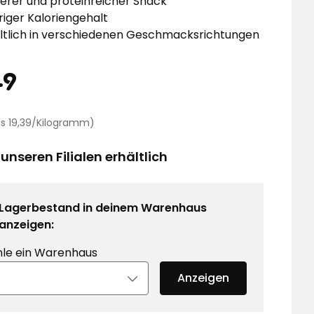
erer und proteinreicher Snack
riger Kaloriengehalt
ltlich in verschiedenen Geschmacksrichtungen
eis
3,49
49
€
Preisvergleich
eis 19,39/Kilogramm)
19,39
€
 unseren Filialen erhältlich
/Kilogramm
Lagerbestand in deinem Warenhaus
anzeigen:
le ein Warenhaus
Anzeigen