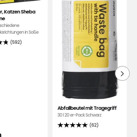
Fine
hinzu
zu
r, Katzen Sheba
Favoriten
ine
hinzufügen
rschiedene
richtungen in Soße
(592)
d
ngen
Abfallbeutel mit Tragegriff
30 l 20 er-Pack Schwarz
(62)
4.9
is
19,90
0
von