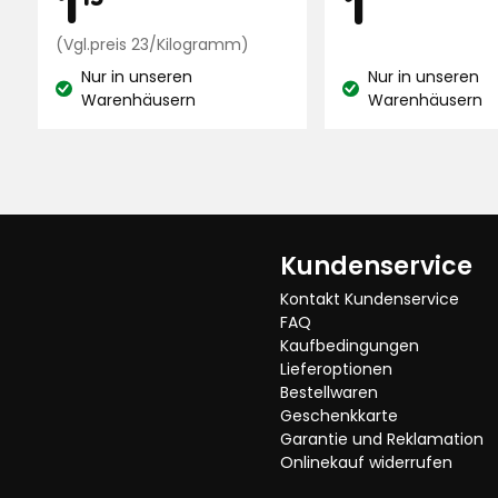
1
€
Preisvergleich
€
(Vgl.preis 23/Kilogramm)
23
Nur in unseren
Nur in unseren
€
Lagerbestand:
Lagerbestand:
Warenhäusern
Warenhäusern
/Kilogramm
Kundenservice
Kontakt Kundenservice
FAQ
Kaufbedingungen
Lieferoptionen
Bestellwaren
Geschenkkarte
Garantie und Reklamation
Onlinekauf widerrufen