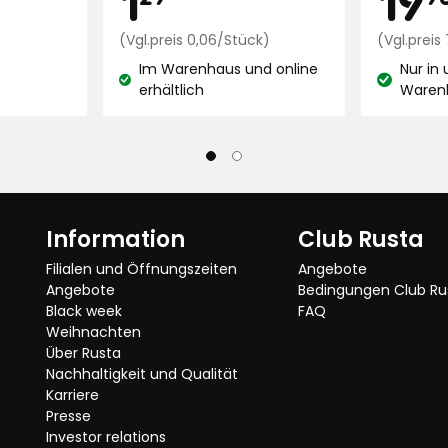
€
Preisvergleich
(Vgl.preis 0,06/Stück)
(Vgl.prei
0,06
Im Warenhaus und online
Nur in
€
Lagerbestand:
Lagerbest
erhältlich
Waren
/Stück
Information
Club Rusta
Filialen und Öffnungszeiten
Angebote
Angebote
Bedingungen Club Ru
Black week
FAQ
Weihnachten
Über Rusta
Nachhaltigkeit und Qualität
Karriere
Presse
Investor relations