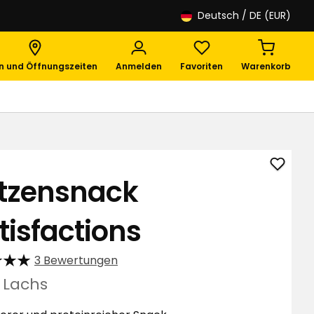
Deutsch
/ DE (EUR)
en und Öffnungszeiten
Anmelden
Favoriten
Warenkorb
Katze
tzensnack
Catisf
zu
tisfactions
Favori
hinzuf
3 Bewertungen
g Lachs