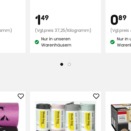
Preis
Pre
9
1,49
1
0
49
89
Preisvergleich
€
Preisvergleich
ogramm)
(Vgl.preis 37,25/Kilogramm)
(Vgl.prei
11,16
37,25
Nur in unseren
Nur in
€
€
Lagerbestand:
Lagerbest
Warenhäusern
Waren
/Kilogramm
/Kilogramm
Hundekotbeutel
Müllbeutel
Pet
zu
Club
Favoriten
zu
hinzufügen
Favoriten