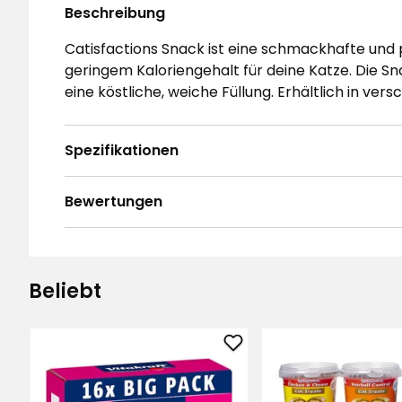
Beschreibung
Catisfactions Snack ist eine schmackhafte und
geringem Kaloriengehalt für deine Katze. Die S
eine köstliche, weiche Füllung. Erhältlich in v
Spezifikationen
Bewertungen
5.0
5
☆
4
☆
3
☆
Beliebt
2
☆
Basierend auf 3 Bewertungen
1
☆
Sor
Katzensnack
Bewertungen (3)
Vitakraft
Liquid