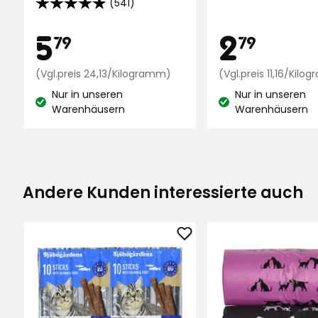
(541)
4.9
von
Preis
Preis
5,79
2,7
5
2
79
79
5
Sternen,
€
Preisvergleich
€
(Vgl.preis 24,13/Kilogramm)
(Vgl.preis 11,16/Kil
basierend
24,13
auf
Nur in unseren
Nur in unseren
€
Lagerbestand:
Lagerbestand:
Warenhäusern
Warenhäusern
541
/Kilogramm
Bewertungen
Andere Kunden interessierte auch
Katzensnack
Sjöbogårdens
Sticks
zu
Favoriten